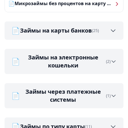
📄
Микрозаймы без процентов на карту — ТОП-10 за 2026 год
📄
Займы на карты банков
(25)
Займы на электронные
📄
(2)
кошельки
Займы через платежные
📄
(1)
системы
📄
Займы по типу карты
(11)