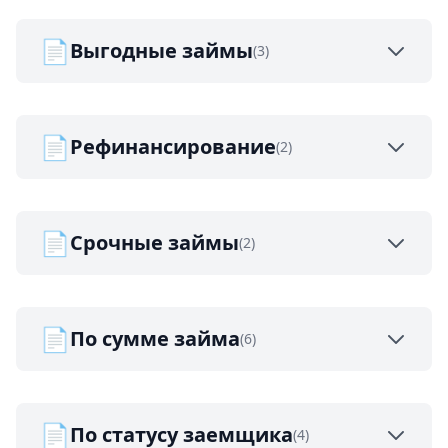
📄
Выгодные займы
(3)
📄
Рефинансирование
(2)
📄
Срочные займы
(2)
📄
По сумме займа
(6)
📄
По статусу заемщика
(4)