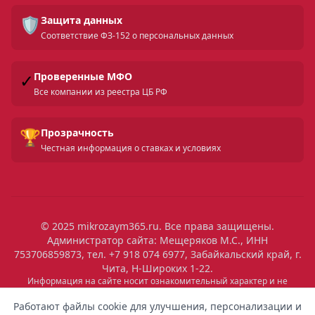
🛡️
Защита данных
Соответствие ФЗ-152 о персональных данных
✓
Проверенные МФО
Все компании из реестра ЦБ РФ
🏆
Прозрачность
Честная информация о ставках и условиях
© 2025 mikrozaym365.ru. Все права защищены.
Администратор сайта: Мещеряков М.С., ИНН
753706859873, тел. +7 918 074 6977, Забайкальский край, г.
Чита, Н-Широких 1-22.
Информация на сайте носит ознакомительный характер и не
является публичной офертой. Все условия микрозаймов уточняйте
на сайтах МФО. Помните: займ — это обязательство, которое
Работают файлы cookie для улучшения, персонализации и
необходимо исполнять. Невыполнение обязательств влечет штрафы