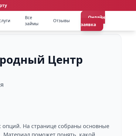
рту
Онлайн
Все
слуги
Отзывы
займы
заявка
Народный Центр
ия
х опций. На странице собраны основные
й. Материал поможет понять, какой