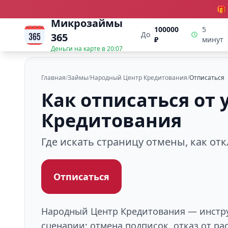
🎁
Микрозаймы
100000
5
До
365
₽
минут
Деньги на карте в
20:07
Главная
/
Займы
/
Народный Центр Кредитования
/
Отписаться
Как отписаться от
Кредитования
Где искать страницу отмены, как от
Отписаться
Народный Центр Кредитования — инструк
сценарии: отмена подписок, отказ от р