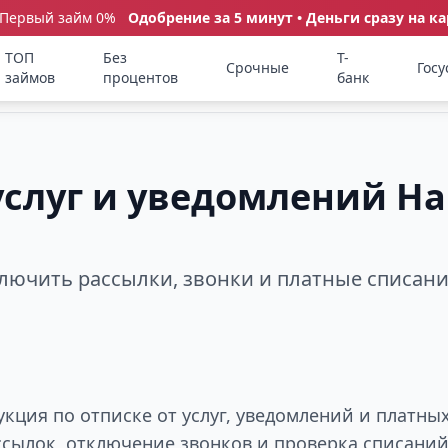
 Первый займ 0%
Одобрение за 5 минут • Деньги сразу на ка
ТОП
Без
Т-
Срочные
Госу
займов
процентов
банк
 услуг и уведомлений 
ключить рассылки, звонки и платные списан
ция по отписке от услуг, уведомлений и платны
ассылок, отключение звонков и проверка списани