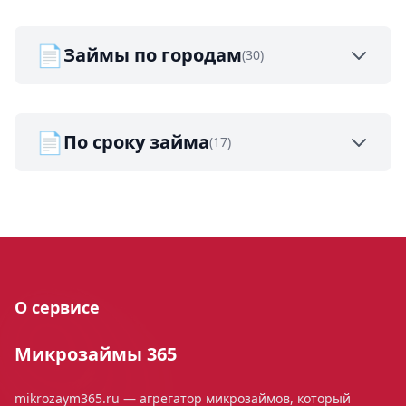
📄
Займы по городам
(30)
📄
По сроку займа
(17)
О сервисе
Микрозаймы 365
mikrozaym365.ru — агрегатор микрозаймов, который