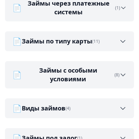
Займы через платежные
📄
(1)
системы
📄
Займы по типу карты
(11)
Займы с особыми
📄
(8)
условиями
📄
Виды займов
(4)
📄
Займы под залог
(1)