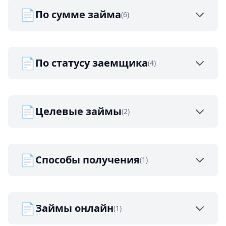
📄
По сумме займа
(6)
📄
По статусу заемщика
(4)
📄
Целевые займы
(2)
📄
Способы получения
(1)
📄
Займы онлайн
(1)