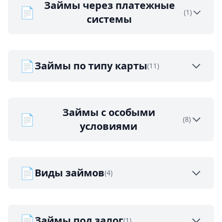
Займы через платежные
📄
(1)
системы
📄
Займы по типу карты
(11)
Займы с особыми
📄
(8)
условиями
📄
Виды займов
(4)
📄
Займы под залог
(1)