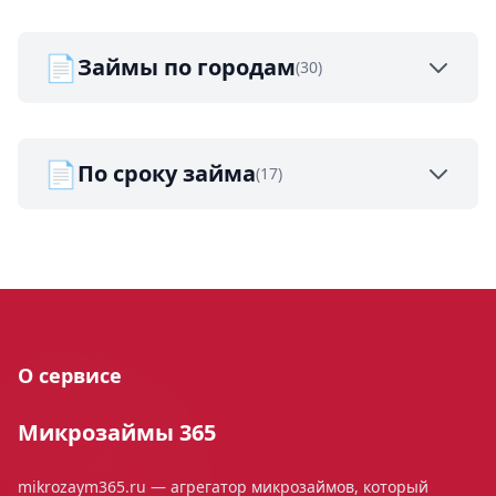
📄
Займы по городам
(30)
📄
По сроку займа
(17)
О сервисе
Микрозаймы 365
mikrozaym365.ru — агрегатор микрозаймов, который