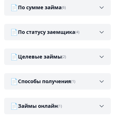
📄
По сумме займа
(6)
📄
По статусу заемщика
(4)
📄
Целевые займы
(2)
📄
Способы получения
(1)
📄
Займы онлайн
(1)