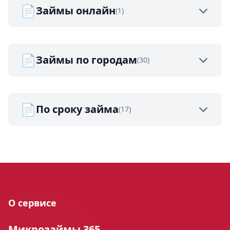
📄
Займы онлайн
(1)
📄
Займы по городам
(30)
📄
По сроку займа
(17)
О сервисе
Микрозаймы 365