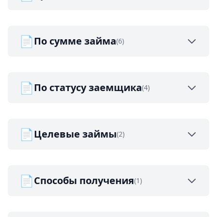
📄
По сумме займа
(6)
📄
По статусу заемщика
(4)
📄
Целевые займы
(2)
📄
Способы получения
(1)