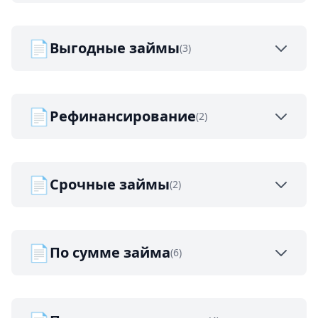
📄
Выгодные займы
(3)
📄
Рефинансирование
(2)
📄
Срочные займы
(2)
📄
По сумме займа
(6)