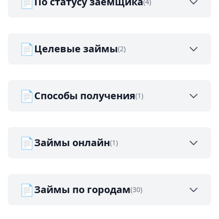
📄
По статусу заемщика
(4)
📄
Целевые займы
(2)
📄
Способы получения
(1)
📄
Займы онлайн
(1)
📄
Займы по городам
(30)