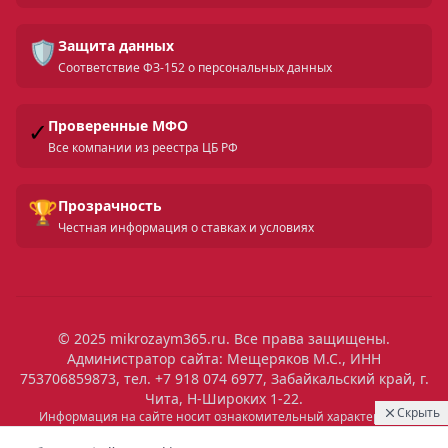
🛡️
Защита данных
Соответствие ФЗ-152 о персональных данных
✓
Проверенные МФО
Все компании из реестра ЦБ РФ
🏆
Прозрачность
Честная информация о ставках и условиях
© 2025 mikrozaym365.ru. Все права защищены.
Администратор сайта: Мещеряков М.С., ИНН
753706859873, тел. +7 918 074 6977, Забайкальский край, г.
Чита, Н-Широких 1-22.
Скрыть
Информация на сайте носит ознакомительный характер и не
является публичной офертой. Все условия микрозаймов уточняйте
21:57
Выдан