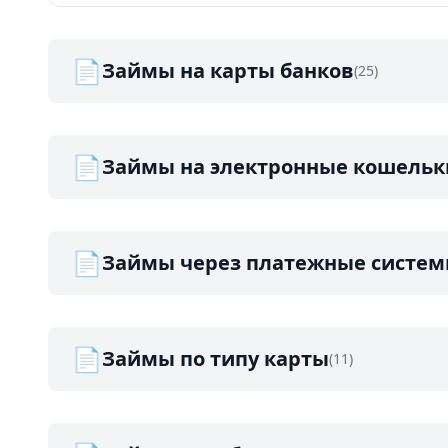
📄
Займы на карты банков
(25)
📄
Займы на электронные кошельк
📄
Займы через платежные систе
📄
Займы по типу карты
(11)