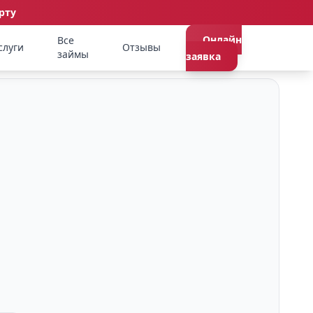
рту
Онлайн
Все
слуги
Отзывы
займы
заявка