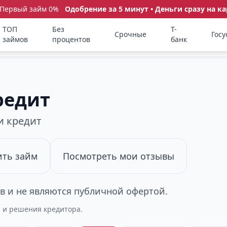
 Первый займ 0%
Одобрение за 5 минут • Деньги сразу на ка
ТОП
Без
Т-
Срочные
Госу
займов
процентов
банк
редит
и кредит
ть займ
Посмотреть мои отзывы
 и не являются публичной офертой.
а и решения кредитора.