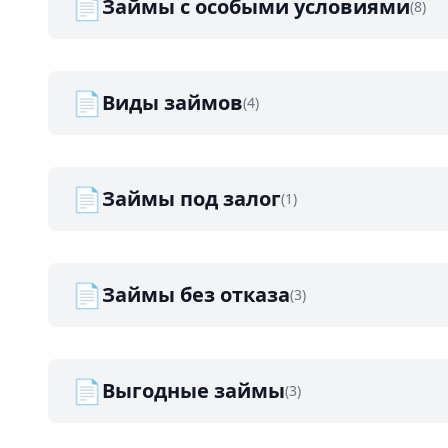
📄
Займы с особыми условиями
(8)
📄
Виды займов
(4)
📄
Займы под залог
(1)
📄
Займы без отказа
(3)
📄
Выгодные займы
(3)