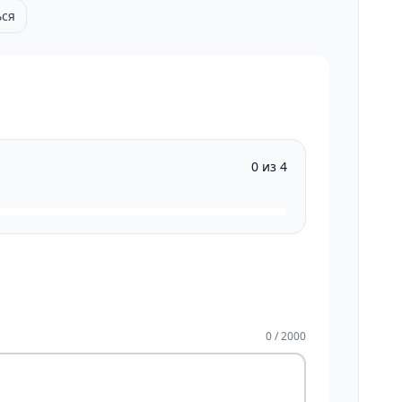
ься
0 из 4
0 / 2000