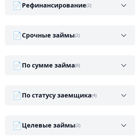
📄
Рефинансирование
(2)
📄
Срочные займы
(2)
📄
По сумме займа
(6)
📄
По статусу заемщика
(4)
📄
Целевые займы
(2)