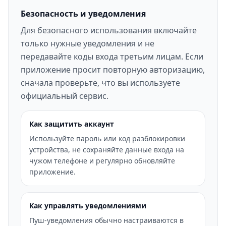
Безопасность и уведомления
Для безопасного использования включайте
только нужные уведомления и не
передавайте коды входа третьим лицам. Если
приложение просит повторную авторизацию,
сначала проверьте, что вы используете
официальный сервис.
Как защитить аккаунт
Используйте пароль или код разблокировки
устройства, не сохраняйте данные входа на
чужом телефоне и регулярно обновляйте
приложение.
Как управлять уведомлениями
Пуш-уведомления обычно настраиваются в