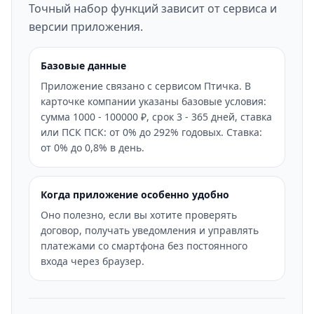
Точный набор функций зависит от сервиса и
версии приложения.
Базовые данные
Приложение связано с сервисом Птичка. В
карточке компании указаны базовые условия:
сумма 1000 - 100000 ₽, срок 3 - 365 дней, ставка
или ПСК ПСК: от 0% до 292% годовых. Ставка:
от 0% до 0,8% в день.
Когда приложение особенно удобно
Оно полезно, если вы хотите проверять
договор, получать уведомления и управлять
платежами со смартфона без постоянного
входа через браузер.