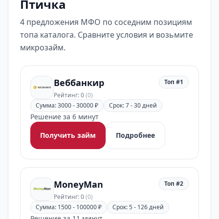
Птичка
4 предложения МФО по соседним позициям
топа каталога. Сравните условия и возьмите
микрозайм.
Веббанкир
Топ #1
Рейтинг: 0
(0)
Сумма: 3000 - 30000 ₽
Срок: 7 - 30 дней
Решение за 6 минут
Получить займ
Подробнее
MoneyMan
Топ #2
Рейтинг: 0
(0)
Сумма: 1500 - 100000 ₽
Срок: 5 - 126 дней
Решение за 11 минут