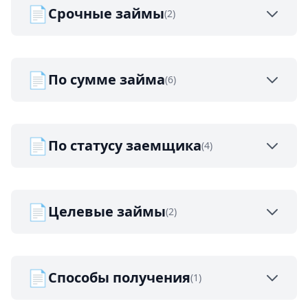
📄
Срочные займы
(2)
📄
По сумме займа
(6)
📄
По статусу заемщика
(4)
📄
Целевые займы
(2)
📄
Способы получения
(1)