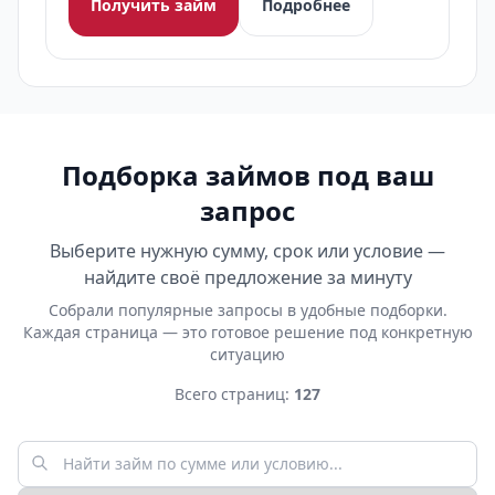
Получить займ
Подробнее
Подборка займов под ваш
запрос
Выберите нужную сумму, срок или условие —
найдите своё предложение за минуту
Собрали популярные запросы в удобные подборки.
Каждая страница — это готовое решение под конкретную
ситуацию
Всего страниц:
127