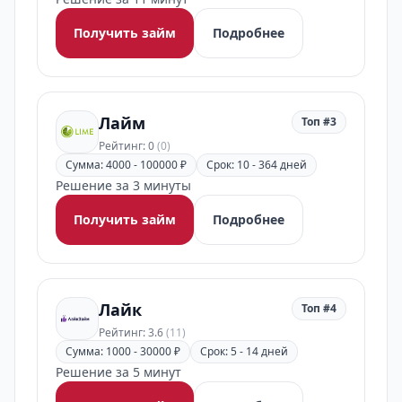
Получить займ
Подробнее
Лайм
Топ #3
Рейтинг: 0
(0)
Сумма: 4000 - 100000 ₽
Срок: 10 - 364 дней
Решение за 3 минуты
Получить займ
Подробнее
Лайк
Топ #4
Рейтинг: 3.6
(11)
Сумма: 1000 - 30000 ₽
Срок: 5 - 14 дней
Решение за 5 минут