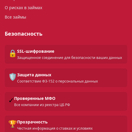
О рисках в займах
Все займы
Безопасность
🔒
SSL-шифрование
Защищенное соединение для безопасности ваших данных
🛡️
Защита данных
Соответствие ФЗ-152 о персональных данных
✓
Проверенные МФО
Все компании из реестра ЦБ РФ
🏆
Прозрачность
Честная информация о ставках и условиях