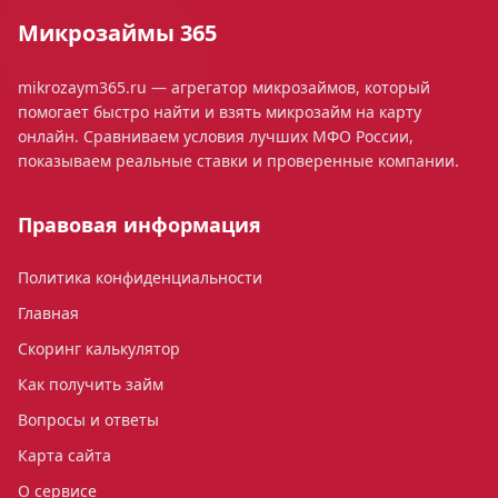
Микрозаймы 365
mikrozaym365.ru — агрегатор микрозаймов, который
помогает быстро найти и взять микрозайм на карту
онлайн. Сравниваем условия лучших МФО России,
показываем реальные ставки и проверенные компании.
Правовая информация
Политика конфиденциальности
Главная
Скоринг калькулятор
Как получить займ
Вопросы и ответы
Карта сайта
О сервисе