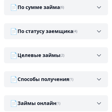
📄
По сумме займа
(6)
📄
По статусу заемщика
(4)
📄
Целевые займы
(2)
📄
Способы получения
(1)
📄
Займы онлайн
(1)