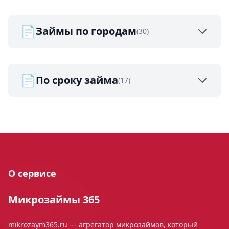
📄
Займы по городам
(30)
📄
По сроку займа
(17)
О сервисе
Микрозаймы 365
mikrozaym365.ru — агрегатор микрозаймов, который