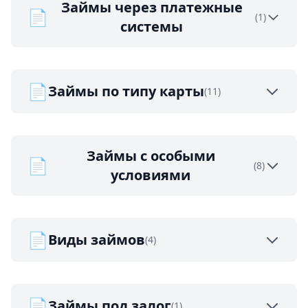
Займы через платежные
📄
(1)
системы
📄
Займы по типу карты
(11)
Займы с особыми
📄
(8)
условиями
📄
Виды займов
(4)
📄
Займы под залог
(1)