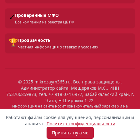
✓
Проверенные МФО
Все компании из реестра ЦБ РФ
🏆
Прозрачность
Честная информация о ставках и условиях
© 2025 mikrozaym365.ru. Все права защищены.
Администратор сайта: Мещеряков М.С., ИНН
753706859873, тел. +7 918 074 6977, Забайкальский край, г.
Чита, Н-Широких 1-22.
Информация на сайте носит ознакомительный характер и не
является публичной офертой. Все условия микрозаймов уточняйте
на сайтах МФО. Помните: займ — это обязательство, которое
Работают файлы cookie для улучшения, персонализации и
необходимо исполнять. Невыполнение обязательств влечет штрафы
анализа.
Политика конфиденциальности
и ухудшение кредитной истории. Услуги предоставляются
микрофинансовыми организациями, состоящими в реестре ЦБ РФ.
Принять, ну а чё
Взять микрозайм