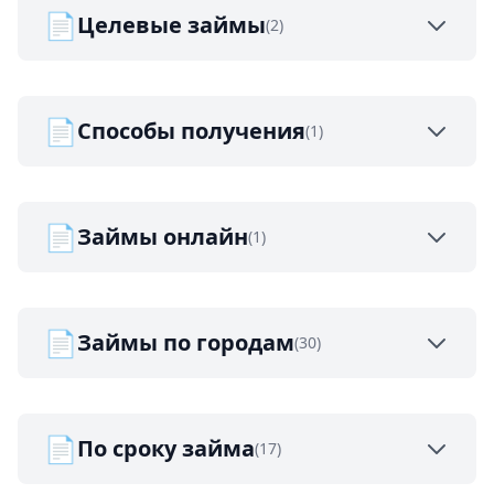
📄
Целевые займы
(2)
📄
Способы получения
(1)
📄
Займы онлайн
(1)
📄
Займы по городам
(30)
📄
По сроку займа
(17)