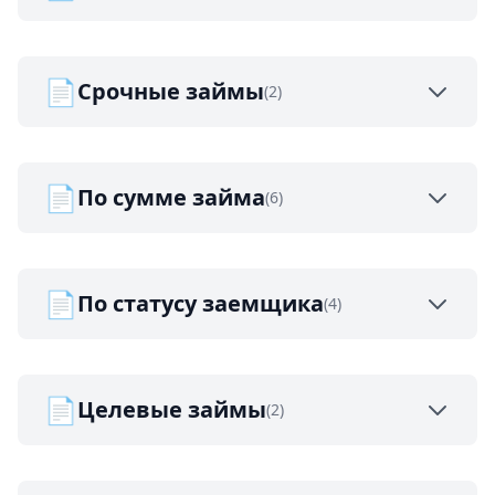
📄
Срочные займы
(2)
📄
По сумме займа
(6)
📄
По статусу заемщика
(4)
📄
Целевые займы
(2)