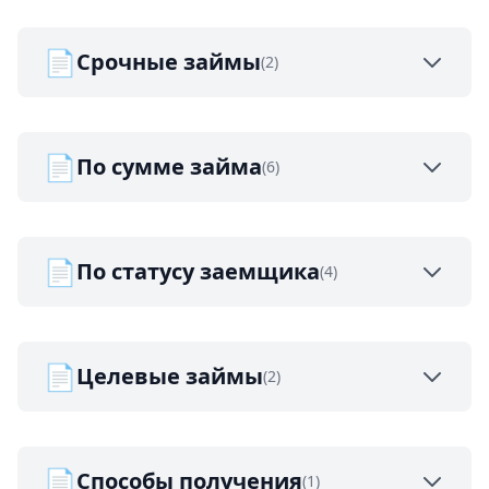
📄
Срочные займы
(2)
📄
По сумме займа
(6)
📄
По статусу заемщика
(4)
📄
Целевые займы
(2)
📄
Способы получения
(1)