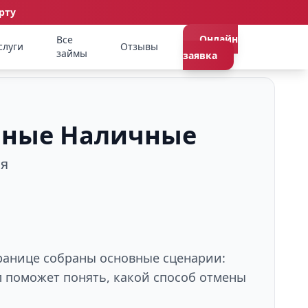
рту
Онлайн
Все
слуги
Отзывы
займы
заявка
Умные Наличные
ия
транице собраны основные сценарии:
л поможет понять, какой способ отмены