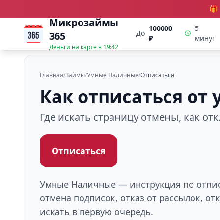
🎁
Микрозаймы
100000
5
До
365
₽
минут
Деньги на карте в
19:42
Главная
/
Займы
/
Умные Наличные
/
Отписаться
Как отписаться от
Где искать страницу отмены, как от
Отписаться
Умные Наличные — инструкция по отписк
отмена подписок, отказ от рассылок, о
искать в первую очередь.