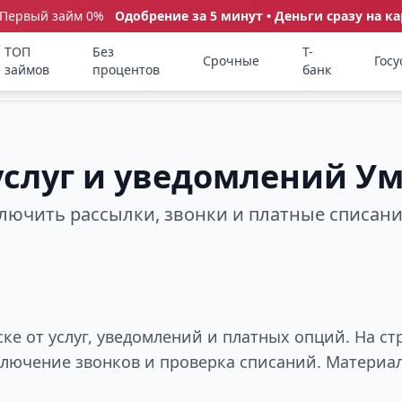
 Первый займ 0%
Одобрение за 5 минут • Деньги сразу на ка
ТОП
Без
Т-
Срочные
Госу
займов
процентов
банк
 услуг и уведомлений 
ключить рассылки, звонки и платные списан
е от услуг, уведомлений и платных опций. На с
тключение звонков и проверка списаний. Материа