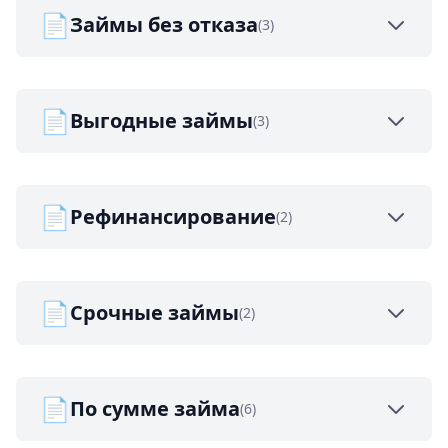
📄
Займы без отказа
(3)
📄
Выгодные займы
(3)
📄
Рефинансирование
(2)
📄
Срочные займы
(2)
📄
По сумме займа
(6)