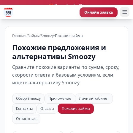
🎁 Первый займ 0%
Онлайн заявка
Главная
/
Займы
/
Smoozy
/
Похожие займы
Похожие предложения и
альтернативы Smoozy
Сравните похожие варианты по сумме, сроку,
скорости ответа и базовым условиям, если
ищете альтернативу Smoozy
Обзор Smoozy
Приложение
Личный кабинет
Контакты
Отзывы
Похожие займы
Отписаться