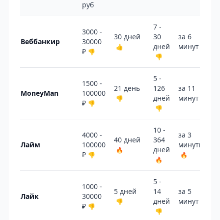
руб
7 -
3000 -
30 дней
30
за 6
Веббанкир
30000
дней
минут
👍
🔥
₽
👎
👎
5 -
1500 -
21 день
126
за 11
MoneyMan
100000
дней
минут
👎
👎
₽
👎
👎
10 -
4000 -
за 3
40 дней
364
Лайм
100000
минуты
дней
🔥
₽
👎
🔥
🔥
5 -
1000 -
5 дней
14
за 5
Лайк
30000
дней
минут
👎
🔥
₽
👎
👎