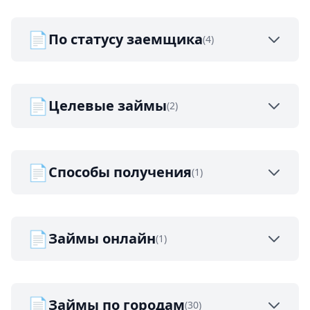
📄
По статусу заемщика
(4)
📄
Целевые займы
(2)
📄
Способы получения
(1)
📄
Займы онлайн
(1)
📄
Займы по городам
(30)