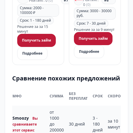
#7
#8
Рейтинг: 0
(0)
0
(0)
Сумма: 2000 -
Сумма: 3000 - 30000
100000 ₽
руб.
Срок: 1 - 180 дней
Срок: 7 - 30 дней
Решение за за 15
Решение за за 9 минут
минут
Получить займ
Получить займ
Подробнее
Подробнее
Сравнение похожих предложений
БЕЗ
МФО
СУММА
СРОК
СКОРОСТЬ
ПЕРЕПЛАТ
от
Smoozy
1000
3 -
Вы
за 10
до
30 дней
180
сравниваете
минут
200000
дней
этот сервис