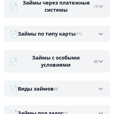
Займы через платежные
📄
(1)
системы
📄
Займы по типу карты
(11)
Займы с особыми
📄
(8)
условиями
📄
Виды займов
(4)
📄
Займы под залог
(1)