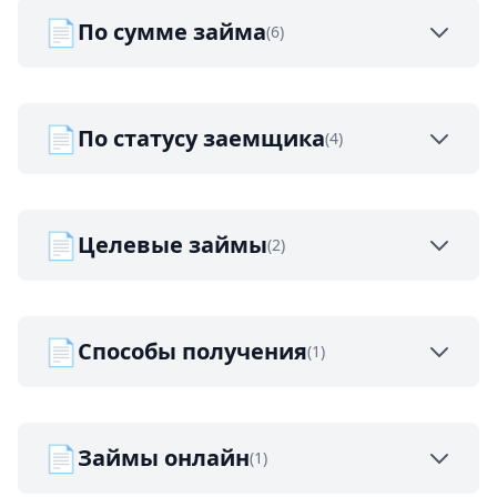
📄
По сумме займа
(6)
📄
По статусу заемщика
(4)
📄
Целевые займы
(2)
📄
Способы получения
(1)
📄
Займы онлайн
(1)