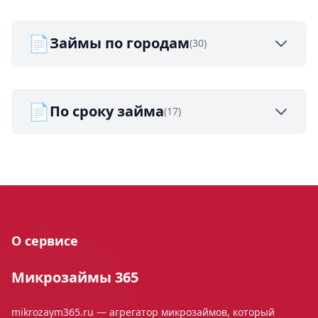
📄
Займы по городам
(30)
📄
По сроку займа
(17)
О сервисе
Микрозаймы 365
mikrozaym365.ru — агрегатор микрозаймов, который