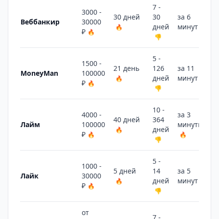
7 -
3000 -
30 дней
30
за 6
Веббанкир
30000
дней
минут
🔥
🔥
₽
🔥
👎
5 -
1500 -
21 день
126
за 11
MoneyMan
100000
дней
минут
🔥
🔥
₽
🔥
👎
10 -
4000 -
за 3
40 дней
364
Лайм
100000
минуты
дней
🔥
₽
🔥
🔥
👎
5 -
1000 -
5 дней
14
за 5
Лайк
30000
дней
минут
🔥
🔥
₽
🔥
👎
от
7 -