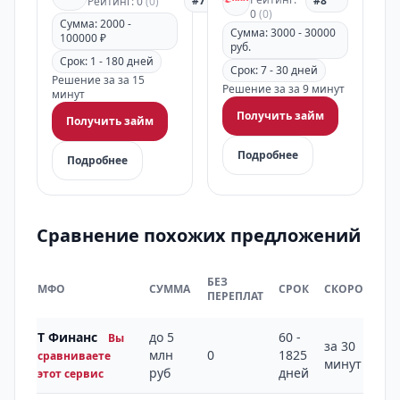
#7
#8
Рейтинг: 0
(0)
0
(0)
Сумма: 2000 -
Сумма: 3000 - 30000
100000 ₽
руб.
Срок: 1 - 180 дней
Срок: 7 - 30 дней
Решение за за 15
Решение за за 9 минут
минут
Получить займ
Получить займ
Подробнее
Подробнее
Сравнение похожих предложений
БЕЗ
МФО
СУММА
СРОК
СКОРОСТЬ
ПЕРЕПЛАТ
Т Финанс
до 5
60 -
Вы
за 30
млн
0
1825
сравниваете
минут
руб
дней
этот сервис