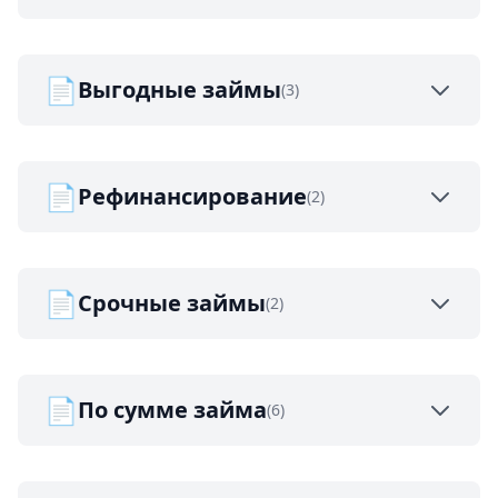
📄
Выгодные займы
(3)
📄
Рефинансирование
(2)
📄
Срочные займы
(2)
📄
По сумме займа
(6)