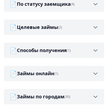
📄
По статусу заемщика
(4)
📄
Целевые займы
(2)
📄
Способы получения
(1)
📄
Займы онлайн
(1)
📄
Займы по городам
(30)