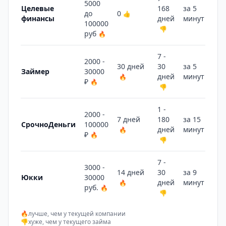
5000
Целевые
168
за 5
до
0
👍
финансы
дней
минут
🔥
100000
👎
руб
🔥
7 -
2000 -
30 дней
30
за 5
Займер
30000
дней
минут
🔥
🔥
₽
🔥
👎
1 -
2000 -
7 дней
180
за 15
СрочноДеньги
100000
дней
минут
🔥
🔥
₽
🔥
👎
7 -
3000 -
14 дней
30
за 9
Юкки
30000
дней
минут
🔥
🔥
руб.
🔥
👎
🔥
лучше, чем у текущей компании
👎
хуже, чем у текущего займа