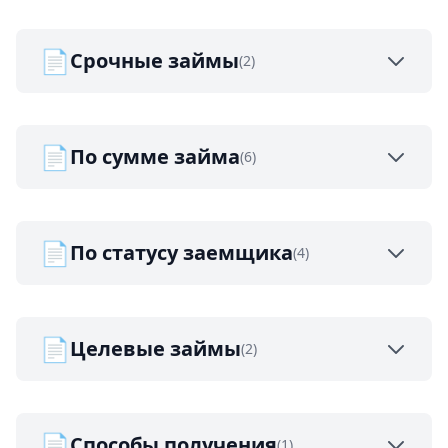
📄
Срочные займы
(2)
📄
По сумме займа
(6)
📄
По статусу заемщика
(4)
📄
Целевые займы
(2)
📄
Способы получения
(1)