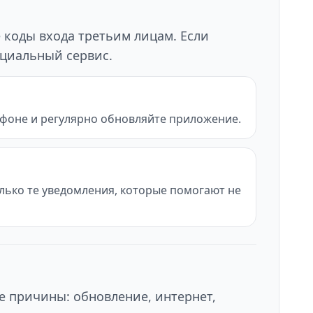
 коды входа третьим лицам. Если
ициальный сервис.
ефоне и регулярно обновляйте приложение.
лько те уведомления, которые помогают не
е причины: обновление, интернет,