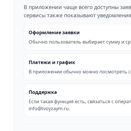
В приложении чаще всего доступны заяв
сервисы также показывают уведомления,
Оформление заявки
Обычно пользователь выбирает сумму и сро
Платежи и график
В приложении обычно можно посмотреть су
Поддержка
Если такая функция есть, связаться с опера
info@tvoyzaym.ru.