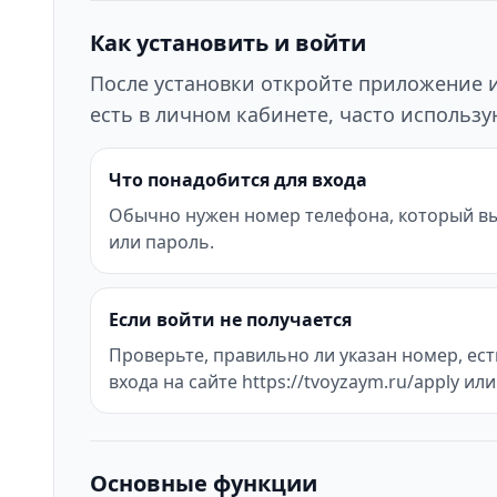
Как установить и войти
После установки откройте приложение и
есть в личном кабинете, часто использу
Что понадобится для входа
Обычно нужен номер телефона, который вы 
или пароль.
Если войти не получается
Проверьте, правильно ли указан номер, ест
входа на сайте https://tvoyzaym.ru/apply ил
Основные функции