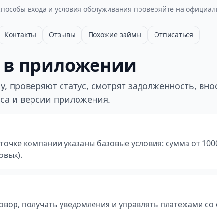
пособы входа и условия обслуживания проверяйте на официал
Контакты
Отзывы
Похожие займы
Отписаться
ь в приложении
, проверяют статус, смотрят задолженность, вно
са и версии приложения.
очке компании указаны базовые условия: сумма от 1000 д
овых).
говор, получать уведомления и управлять платежами со