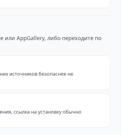
e или AppGallery, либо переходите по
них источников безопаснее не
жения, ссылка на установку обычно