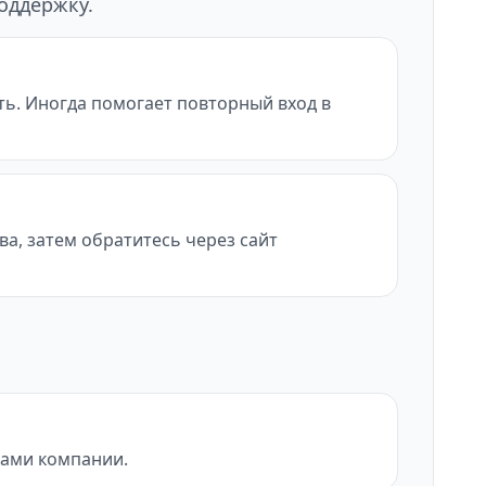
оддержку.
ь. Иногда помогает повторный вход в
а, затем обратитесь через сайт
лами компании.