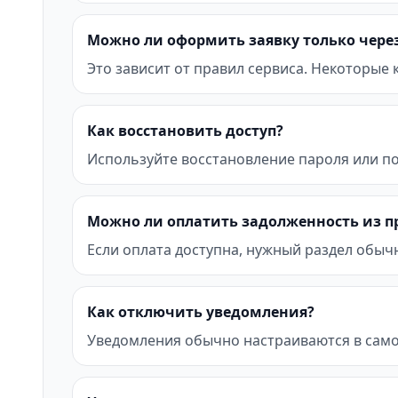
Можно ли оформить заявку только чере
Это зависит от правил сервиса. Некоторые 
Как восстановить доступ?
Используйте восстановление пароля или по
Можно ли оплатить задолженность из 
Если оплата доступна, нужный раздел обычн
Как отключить уведомления?
Уведомления обычно настраиваются в само