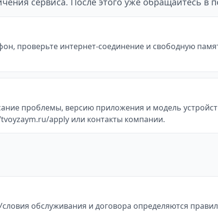
ичения сервиса. После этого уже обращайтесь в п
фон, проверьте интернет-соединение и свободную памят
сание проблемы, версию приложения и модель устройств
//tvoyzaym.ru/apply или контакты компании.
Условия обслуживания и договора определяются прави