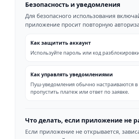
Безопасность и уведомления
Для безопасного использования включай
приложение просит повторную авториза
Как защитить аккаунт
Используйте пароль или код разблокировки
Как управлять уведомлениями
Пуш-уведомления обычно настраиваются в 
пропустить платеж или ответ по заявке.
Что делать, если приложение не р
Если приложение не открывается, завис