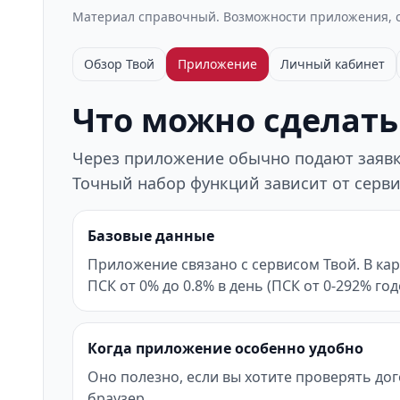
Материал справочный. Возможности приложения, с
Обзор Твой
Приложение
Личный кабинет
Что можно сделат
Через приложение обычно подают заявку
Точный набор функций зависит от серви
Базовые данные
Приложение связано с сервисом Твой. В карт
ПСК от 0% до 0.8% в день (ПСК от 0-292% год
Когда приложение особенно удобно
Оно полезно, если вы хотите проверять до
браузер.