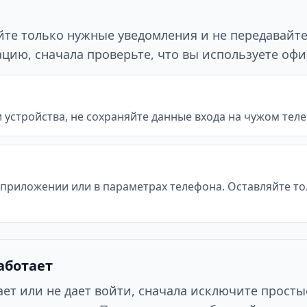
те только нужные уведомления и не передавайте
цию, сначала проверьте, что вы используете оф
 устройства, не сохраняйте данные входа на чужом тел
приложении или в параметрах телефона. Оставляйте то
аботает
ает или не дает войти, сначала исключите просты