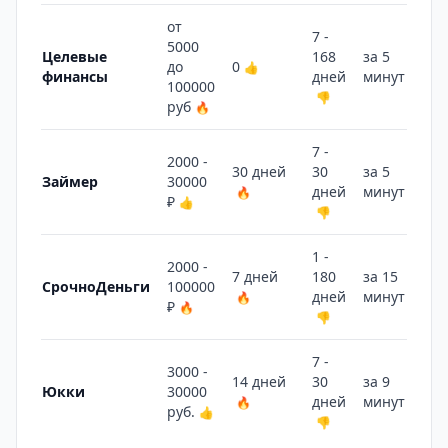
от
7 -
5000
Целевые
168
за 5
до
0
👍
финансы
дней
минут
🔥
100000
👎
руб
🔥
7 -
2000 -
30 дней
30
за 5
Займер
30000
дней
минут
🔥
🔥
₽
👍
👎
1 -
2000 -
7 дней
180
за 15
СрочноДеньги
100000
дней
минут
🔥
👎
₽
🔥
👎
7 -
3000 -
14 дней
30
за 9
Юкки
30000
дней
минут
🔥
🔥
руб.
👍
👎