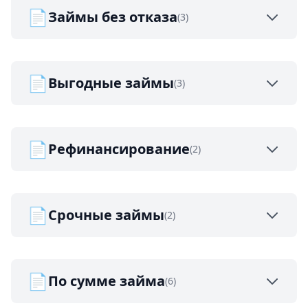
📄
Займы без отказа
(3)
📄
Выгодные займы
(3)
📄
Рефинансирование
(2)
📄
Срочные займы
(2)
📄
По сумме займа
(6)