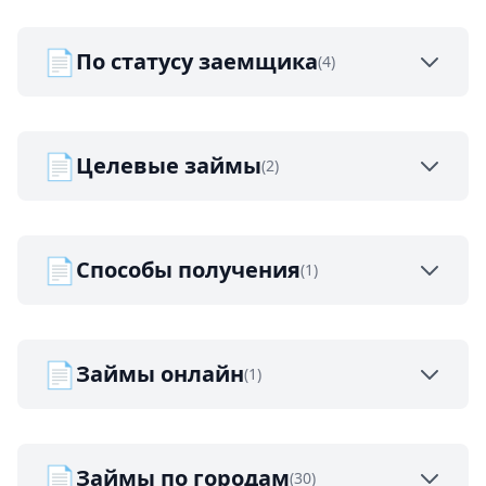
📄
По статусу заемщика
(4)
📄
Целевые займы
(2)
📄
Способы получения
(1)
📄
Займы онлайн
(1)
📄
Займы по городам
(30)