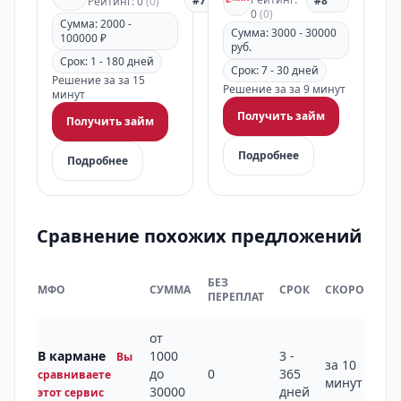
#7
#8
Рейтинг: 0
(0)
0
(0)
Сумма: 2000 -
Сумма: 3000 - 30000
100000 ₽
руб.
Срок: 1 - 180 дней
Срок: 7 - 30 дней
Решение за за 15
Решение за за 9 минут
минут
Получить займ
Получить займ
Подробнее
Подробнее
Сравнение похожих предложений
БЕЗ
МФО
СУММА
СРОК
СКОРОСТЬ
ПЕРЕПЛАТ
от
В кармане
1000
3 -
Вы
за 10
до
0
365
сравниваете
минут
30000
дней
этот сервис