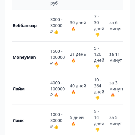
руб
7 -
3000 -
30 дней
30
за 6
Веббанкир
30000
дней
минут
🔥
🔥
₽
👍
👎
5 -
1500 -
21 день
126
за 11
MoneyMan
100000
дней
минут
🔥
👎
₽
🔥
👎
10 -
4000 -
за 3
40 дней
364
Лайм
100000
минуты
дней
🔥
₽
🔥
🔥
👎
5 -
1000 -
5 дней
14
за 5
Лайк
30000
дней
минут
🔥
🔥
₽
👍
👎