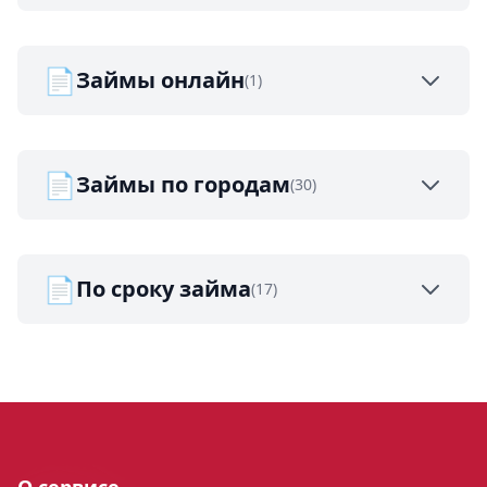
📄
Займы онлайн
(1)
📄
Займы по городам
(30)
📄
По сроку займа
(17)