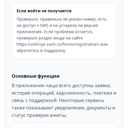
Если войти не получается
Проверьте, правильно ли указан номер, есть
ли доступ к SMS и не устарела ли версия
приложения. Если проблема остается,
проверьте раздел входа на сайте
https://vishnya-zaim.ru/forms/registration/ или
обратитесь в поддержку.
Основные функции
В приложении чаще всего доступны заявка,
история операций, задолженность, платежи и
связь с поддержкой. Некоторые сервисы
также показывают уведомления, документы и
статус проверки анкеты.