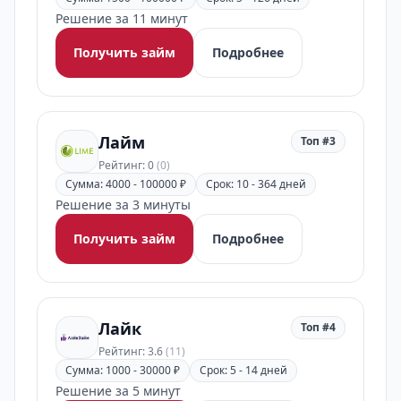
Решение за 11 минут
Получить займ
Подробнее
Лайм
Топ #3
Рейтинг: 0
(0)
Сумма: 4000 - 100000 ₽
Срок: 10 - 364 дней
Решение за 3 минуты
Получить займ
Подробнее
Лайк
Топ #4
Рейтинг: 3.6
(11)
Сумма: 1000 - 30000 ₽
Срок: 5 - 14 дней
Решение за 5 минут