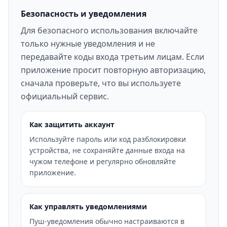
Безопасность и уведомления
Для безопасного использования включайте
только нужные уведомления и не
передавайте коды входа третьим лицам. Если
приложение просит повторную авторизацию,
сначала проверьте, что вы используете
официальный сервис.
Как защитить аккаунт
Используйте пароль или код разблокировки
устройства, не сохраняйте данные входа на
чужом телефоне и регулярно обновляйте
приложение.
Как управлять уведомлениями
Пуш-уведомления обычно настраиваются в