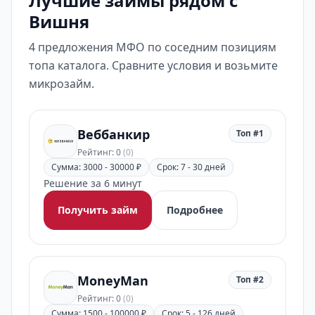
Лучшие займы рядом с
Вишня
4 предложения МФО по соседним позициям
топа каталога. Сравните условия и возьмите
микрозайм.
Веббанкир
Топ #1
Рейтинг: 0
(0)
Сумма: 3000 - 30000 ₽
Срок: 7 - 30 дней
Решение за 6 минут
Получить займ
Подробнее
MoneyMan
Топ #2
Рейтинг: 0
(0)
Сумма: 1500 - 100000 ₽
Срок: 5 - 126 дней