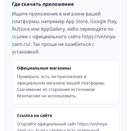
Где скачать приложение
Ищите приложение в магазине вашей
платформы, например App Store, Google Play,
RuStore или AppGallery, либо переходите по
ссылке с официального сайта https://vishnya-
zaim.ru/. Так проще не ошибиться с
установкой.
Официальные магазины
Проверьте, есть ли приложение в
официальном магазине вашей платформы.
Скачивание из сторонних источников
безопаснее не использовать.
Ссылка на сайте
Откройте официальный сайт https://vishnya-
zaim.ru/. Если у сервиса есть отдельный