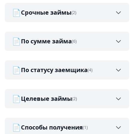
📄
Срочные займы
(2)
📄
По сумме займа
(6)
📄
По статусу заемщика
(4)
📄
Целевые займы
(2)
📄
Способы получения
(1)