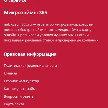
О сервисе
Микрозаймы 365
mikrozaym365.ru — агрегатор микрозаймов, который
помогает быстро найти и взять микрозайм на карту
онлайн. Сравниваем условия лучших МФО России,
показываем реальные ставки и проверенные компании.
Правовая информация
Политика конфиденциальности
Главная
Скоринг калькулятор
Как получить займ
Вопросы и ответы
Карта сайта