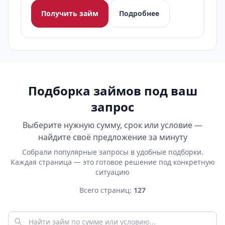
Получить займ
Подробнее
Подборка займов под ваш
запрос
Выберите нужную сумму, срок или условие —
найдите своё предложение за минуту
Собрали популярные запросы в удобные подборки.
Каждая страница — это готовое решение под конкретную
ситуацию
Всего страниц:
127