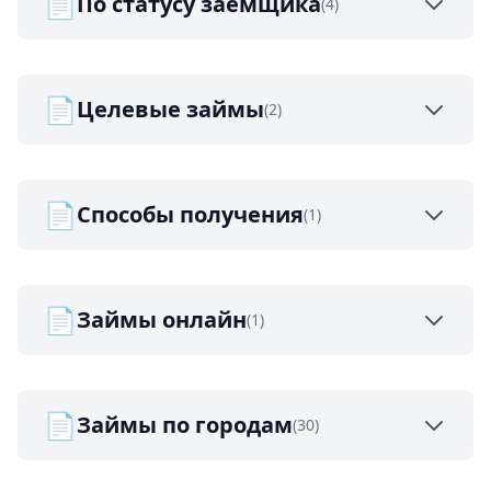
📄
По статусу заемщика
(4)
📄
Целевые займы
(2)
📄
Способы получения
(1)
📄
Займы онлайн
(1)
📄
Займы по городам
(30)