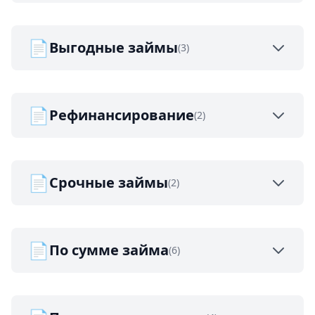
📄
Выгодные займы
(3)
📄
Рефинансирование
(2)
📄
Срочные займы
(2)
📄
По сумме займа
(6)