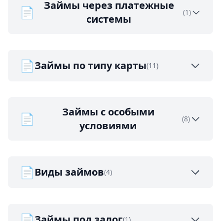
Займы через платежные
📄
(1)
системы
📄
Займы по типу карты
(11)
Займы с особыми
📄
(8)
условиями
📄
Виды займов
(4)
📄
Займы под залог
(1)