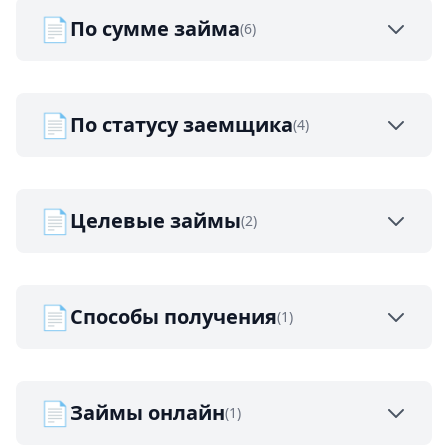
📄
По сумме займа
(6)
📄
По статусу заемщика
(4)
📄
Целевые займы
(2)
📄
Способы получения
(1)
📄
Займы онлайн
(1)