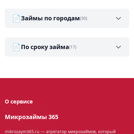
📄
Займы по городам
(30)
📄
По сроку займа
(17)
О сервисе
Микрозаймы 365
mikrozaym365.ru — агрегатор микрозаймов, который