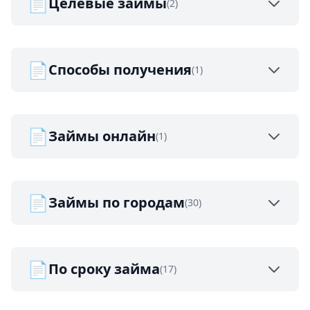
📄
Целевые займы
(2)
📄
Способы получения
(1)
📄
Займы онлайн
(1)
📄
Займы по городам
(30)
📄
По сроку займа
(17)