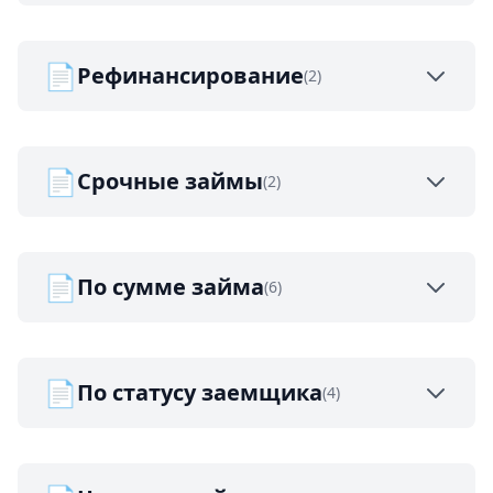
📄
Рефинансирование
(2)
📄
Срочные займы
(2)
📄
По сумме займа
(6)
📄
По статусу заемщика
(4)