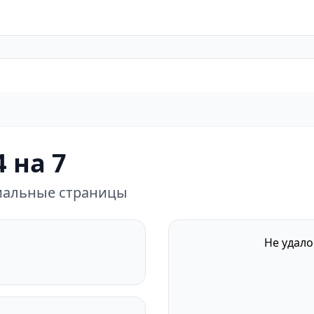
 на 7
циальные страницы
Не удало