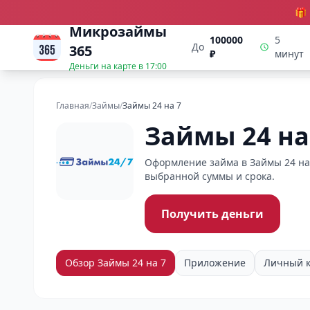
🎁
Микрозаймы
100000
5
До
365
₽
минут
Деньги на карте в
17:00
Главная
/
Займы
/
Займы 24 на 7
Займы 24 на
Оформление займа в Займы 24 на 
выбранной суммы и срока.
Получить деньги
Обзор Займы 24 на 7
Приложение
Личный к