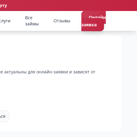
рту
Онлайн
Все
слуги
Отзывы
займы
заявка
е актуальны для онлайн-заявки и зависят от
ься