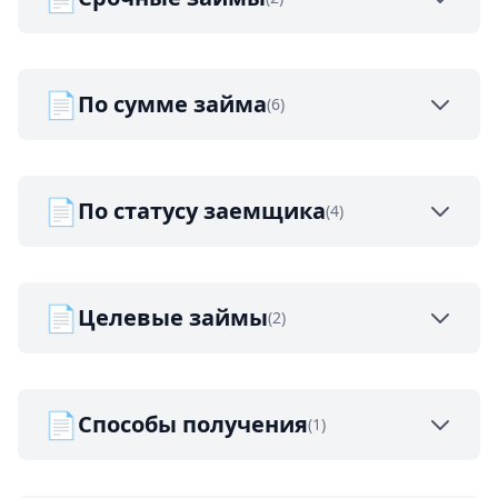
📄
По сумме займа
(6)
📄
По статусу заемщика
(4)
📄
Целевые займы
(2)
📄
Способы получения
(1)