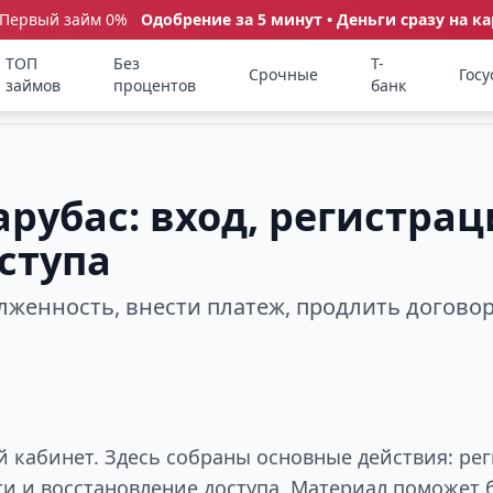
 Первый займ 0%
Одобрение за 5 минут • Деньги сразу на ка
ТОП
Без
Т-
Срочные
Госу
займов
процентов
банк
рубас: вход, регистрац
ступа
олженность, внести платеж, продлить догово
й кабинет. Здесь собраны основные действия: ре
ти и восстановление доступа. Материал поможет 