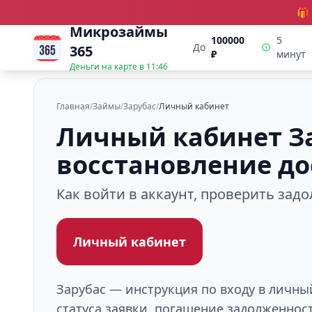
🎁
Микрозаймы
100000
5
До
365
₽
минут
Деньги на карте в
11:46
Главная
/
Займы
/
Зарубас
/
Личный кабинет
Личный кабинет За
восстановление до
Как войти в аккаунт, проверить зад
Личный кабинет
Зарубас — инструкция по входу в личны
статуса заявки, погашение задолженнос