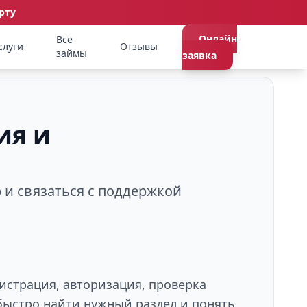
рту
Онлайн
Все
слуги
Отзывы
займы
заявка
ия и
р и связаться с поддержкой
гистрация, авторизация, проверка
быстро найти нужный раздел и понять,