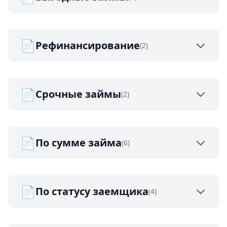
📄
Рефинансирование
(2)
📄
Срочные займы
(2)
📄
По сумме займа
(6)
📄
По статусу заемщика
(4)