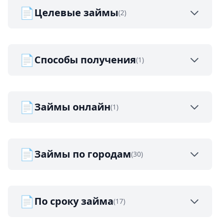
📄
Целевые займы
(2)
📄
Способы получения
(1)
📄
Займы онлайн
(1)
📄
Займы по городам
(30)
📄
По сроку займа
(17)