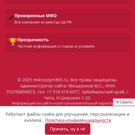
✓
Проверенные МФО
Все компании из реестра ЦБ РФ
🏆
Прозрачность
Честная информация о ставках и условиях
© 2025 mikrozaym365.ru. Все права защищены.
Администратор сайта: Мещеряков М.С., ИНН
753706859873, тел. +7 918 074 6977, Забайкальский край, г.
Чита, Н-Широких 1-22.
Скрыть
Информация на сайте носит ознакомительный характер и не
является публичной офертой. Все условия микрозаймов уточняйте
05:33
Выдан
на сайтах МФО. Помните: займ — это обязательство, которое
Работают файлы cookie для улучшения, персонализации и
необходимо исполнять. Невыполнение обязательств влечет штрафы
6 500 ₽
Максим
Самара
анализа.
Политика конфиденциальности
и ухудшение кредитной истории. Услуги предоставляются
микрофинансовыми организациями, состоящими в реестре ЦБ РФ.
Принять, ну а чё
Взять микрозайм