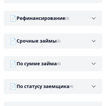
📄
Рефинансирование
(2)
📄
Срочные займы
(2)
📄
По сумме займа
(6)
📄
По статусу заемщика
(4)