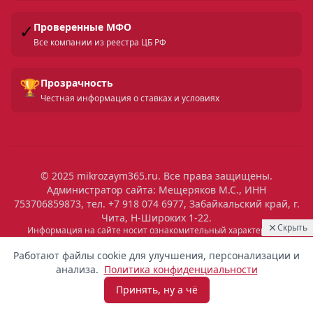
✓
Проверенные МФО
Все компании из реестра ЦБ РФ
🏆
Прозрачность
Честная информация о ставках и условиях
© 2025 mikrozaym365.ru. Все права защищены.
Администратор сайта: Мещеряков М.С., ИНН
753706859873, тел. +7 918 074 6977, Забайкальский край, г.
Чита, Н-Широких 1-22.
Скрыть
Информация на сайте носит ознакомительный характер и не
является публичной офертой. Все условия микрозаймов уточняйте
11:03
Выдан
на сайтах МФО. Помните: займ — это обязательство, которое
Работают файлы cookie для улучшения, персонализации и
необходимо исполнять. Невыполнение обязательств влечет штрафы
3 500 ₽
Наталья
Санкт-Петербург
анализа.
Политика конфиденциальности
и ухудшение кредитной истории. Услуги предоставляются
микрофинансовыми организациями, состоящими в реестре ЦБ РФ.
Принять, ну а чё
Взять микрозайм