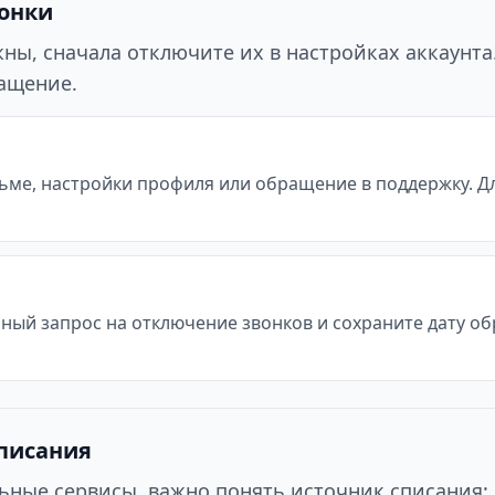
вонки
ы, сначала отключите их в настройках аккаунта. 
ращение.
ьме, настройки профиля или обращение в поддержку. Д
ьный запрос на отключение звонков и сохраните дату о
списания
ьные сервисы, важно понять источник списания: