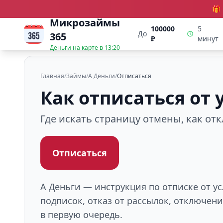
🎁
Микрозаймы
100000
5
До
365
₽
минут
Деньги на карте в
13:20
Главная
/
Займы
/
А Деньги
/
Отписаться
Как отписаться от 
Где искать страницу отмены, как от
Отписаться
А Деньги — инструкция по отписке от у
подписок, отказ от рассылок, отключен
в первую очередь.