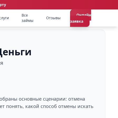
рту
Онлайн
Все
слуги
Отзывы
займы
заявка
Деньги
ия
 собраны основные сценарии: отмена
ет понять, какой способ отмены искать