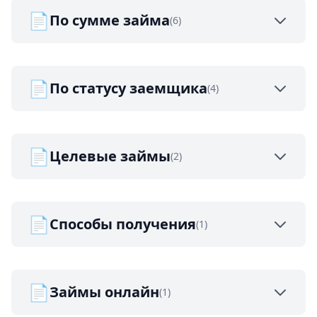
📄
По сумме займа
(6)
📄
По статусу заемщика
(4)
📄
Целевые займы
(2)
📄
Способы получения
(1)
📄
Займы онлайн
(1)