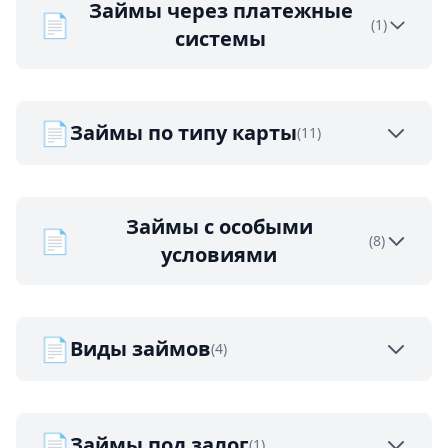
Займы через платежные
📄
(1)
системы
📄
Займы по типу карты
(11)
Займы с особыми
📄
(8)
условиями
📄
Виды займов
(4)
📄
Займы под залог
(1)