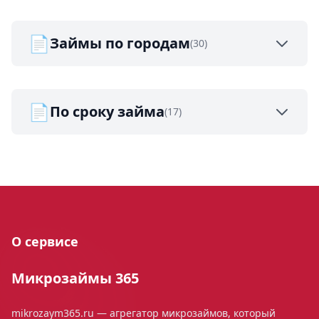
📄
Займы по городам
(30)
📄
По сроку займа
(17)
О сервисе
Микрозаймы 365
mikrozaym365.ru — агрегатор микрозаймов, который