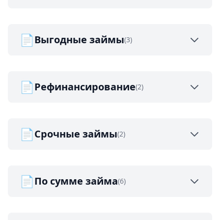
📄
Выгодные займы
(3)
📄
Рефинансирование
(2)
📄
Срочные займы
(2)
📄
По сумме займа
(6)