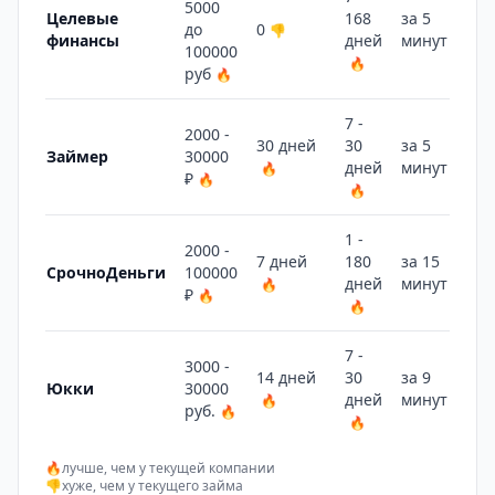
5000
Целевые
168
за 5
до
0
👎
финансы
дней
минут
🔥
100000
🔥
руб
🔥
7 -
2000 -
30 дней
30
за 5
Займер
30000
дней
минут
🔥
🔥
₽
🔥
🔥
1 -
2000 -
7 дней
180
за 15
СрочноДеньги
100000
дней
минут
🔥
👍
₽
🔥
🔥
7 -
3000 -
14 дней
30
за 9
Юкки
30000
дней
минут
🔥
🔥
руб.
🔥
🔥
🔥
лучше, чем у текущей компании
👎
хуже, чем у текущего займа