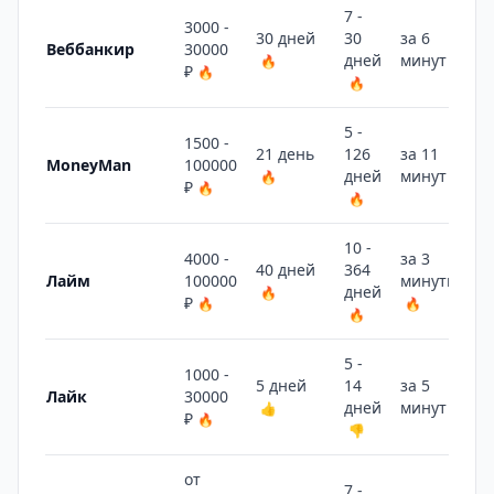
7 -
3000 -
30 дней
30
за 6
Веббанкир
30000
дней
минут
🔥
🔥
₽
🔥
🔥
5 -
1500 -
21 день
126
за 11
MoneyMan
100000
дней
минут
🔥
🔥
₽
🔥
🔥
10 -
4000 -
за 3
40 дней
364
Лайм
100000
минуты
дней
🔥
₽
🔥
🔥
🔥
5 -
1000 -
5 дней
14
за 5
Лайк
30000
дней
минут
👍
🔥
₽
🔥
👎
от
7 -