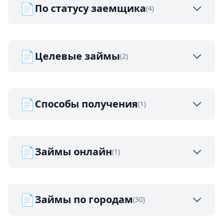
📄
По статусу заемщика
(4)
📄
Целевые займы
(2)
📄
Способы получения
(1)
📄
Займы онлайн
(1)
📄
Займы по городам
(30)