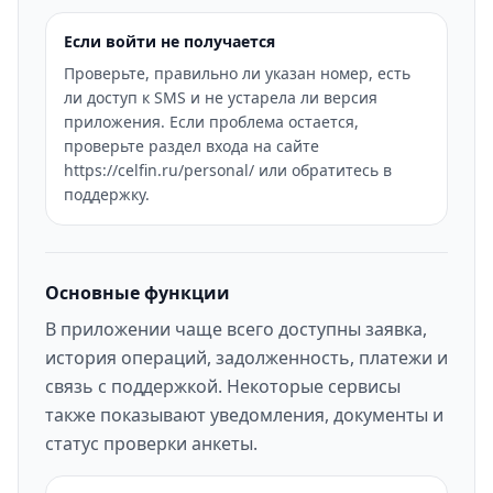
Если войти не получается
Проверьте, правильно ли указан номер, есть
ли доступ к SMS и не устарела ли версия
приложения. Если проблема остается,
проверьте раздел входа на сайте
https://celfin.ru/personal/ или обратитесь в
поддержку.
Основные функции
В приложении чаще всего доступны заявка,
история операций, задолженность, платежи и
связь с поддержкой. Некоторые сервисы
также показывают уведомления, документы и
статус проверки анкеты.