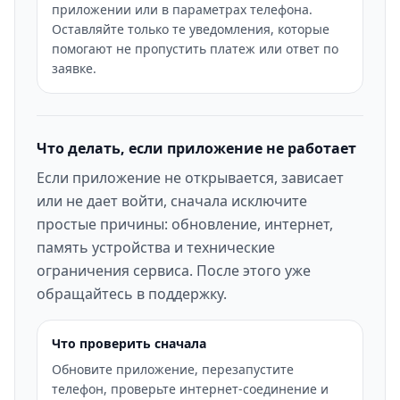
приложении или в параметрах телефона.
Оставляйте только те уведомления, которые
помогают не пропустить платеж или ответ по
заявке.
Что делать, если приложение не работает
Если приложение не открывается, зависает
или не дает войти, сначала исключите
простые причины: обновление, интернет,
память устройства и технические
ограничения сервиса. После этого уже
обращайтесь в поддержку.
Что проверить сначала
Обновите приложение, перезапустите
телефон, проверьте интернет-соединение и