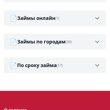
📄
Займы онлайн
(1)
📄
Займы по городам
(30)
📄
По сроку займа
(17)