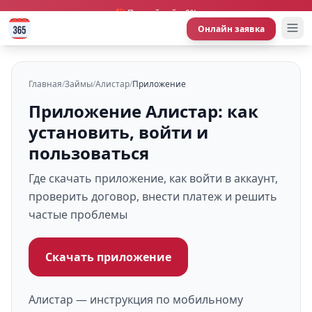
🎁 Первый займ 0%
Онлайн заявка
Главная
/
Займы
/
Алистар
/
Приложение
Приложение Алистар: как
установить, войти и
пользоваться
Где скачать приложение, как войти в аккаунт,
проверить договор, внести платеж и решить
частые проблемы
Скачать приложение
Алистар — инструкция по мобильному