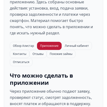
приложению. Здесь собраны основные
действия: установка, вход, подача заявки,
проверка задолженности и платежи через
смартфон. Материал помогает быстро
понять, что можно сделать в приложении и
где искать нужный раздел.
Обзор Алистар
Приложение
Личный кабинет
Контакты
Отзывы
Похожие займы
Отписаться
Что можно сделать в
приложении
Через приложение обычно подают заявку,
проверяют статус, смотрят задолженность,
вносят платеж и обращаются в поддержку.