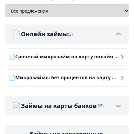
📄
Онлайн займы
(2)
📄
Срочный микрозайм на карту онлайн — получить деньги за 5 минут
📄
Микрозаймы без процентов на карту — ТОП-10 за 2026 год
📄
Займы на карты банков
(25)
Займы на электронные