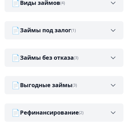
📄
Виды займов
(4)
📄
Займы под залог
(1)
📄
Займы без отказа
(3)
📄
Выгодные займы
(3)
📄
Рефинансирование
(2)