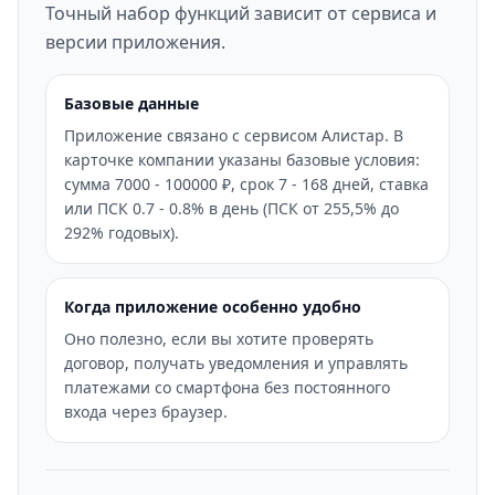
Точный набор функций зависит от сервиса и
версии приложения.
Базовые данные
Приложение связано с сервисом Алистар. В
карточке компании указаны базовые условия:
сумма 7000 - 100000 ₽, срок 7 - 168 дней, ставка
или ПСК 0.7 - 0.8% в день (ПСК от 255,5% до
292% годовых).
Когда приложение особенно удобно
Оно полезно, если вы хотите проверять
договор, получать уведомления и управлять
платежами со смартфона без постоянного
входа через браузер.