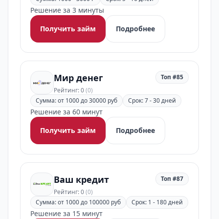
Решение за 3 минуты
Получить займ
Подробнее
Мир денег
Топ #85
Рейтинг: 0
(0)
Сумма: от 1000 до 30000 руб
Срок: 7 - 30 дней
Решение за 60 минут
Получить займ
Подробнее
Ваш кредит
Топ #87
Рейтинг: 0
(0)
Сумма: от 1000 до 100000 руб
Срок: 1 - 180 дней
Решение за 15 минут