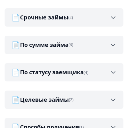
📄
Срочные займы
(2)
📄
По сумме займа
(6)
📄
По статусу заемщика
(4)
📄
Целевые займы
(2)
📄
Способы получения
(1)