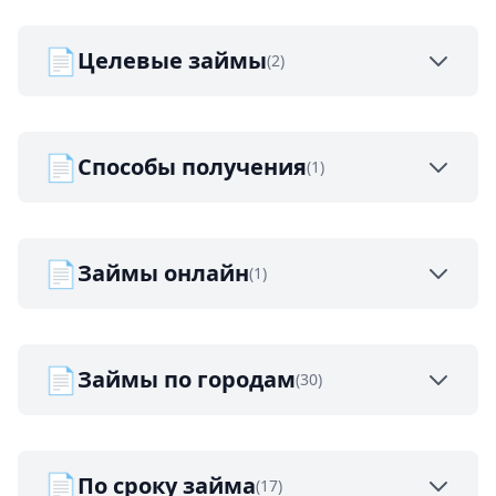
📄
Целевые займы
(2)
📄
Способы получения
(1)
📄
Займы онлайн
(1)
📄
Займы по городам
(30)
📄
По сроку займа
(17)