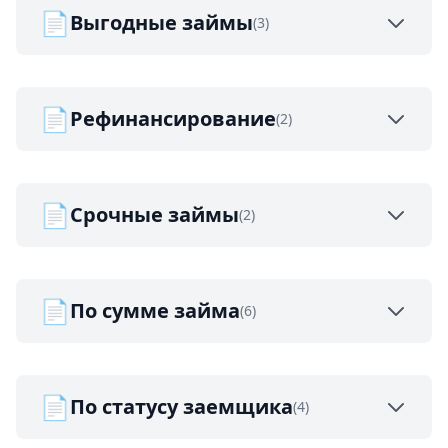
📄
Выгодные займы
(3)
📄
Рефинансирование
(2)
📄
Срочные займы
(2)
📄
По сумме займа
(6)
📄
По статусу заемщика
(4)