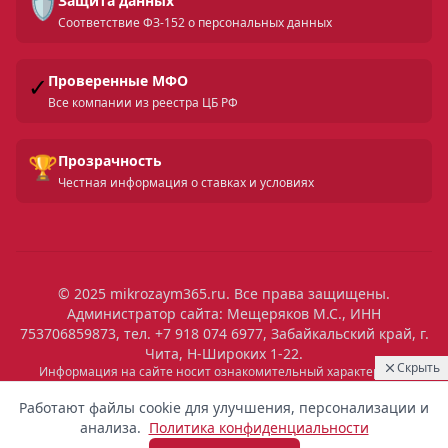
🛡️
Защита данных
Соответствие ФЗ-152 о персональных данных
✓
Проверенные МФО
Все компании из реестра ЦБ РФ
🏆
Прозрачность
Честная информация о ставках и условиях
© 2025 mikrozaym365.ru. Все права защищены.
Администратор сайта: Мещеряков М.С., ИНН
753706859873, тел. +7 918 074 6977, Забайкальский край, г.
Чита, Н-Широких 1-22.
Скрыть
Информация на сайте носит ознакомительный характер и не
является публичной офертой. Все условия микрозаймов уточняйте
08:36
Выдан
на сайтах МФО. Помните: займ — это обязательство, которое
Работают файлы cookie для улучшения, персонализации и
необходимо исполнять. Невыполнение обязательств влечет штрафы
4 100 ₽
Мария
Красноярск
анализа.
Политика конфиденциальности
и ухудшение кредитной истории. Услуги предоставляются