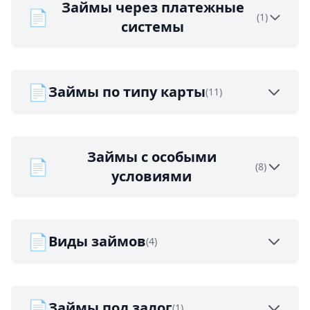
Займы через платежные
📄
(1)
системы
📄
Займы по типу карты
(11)
Займы с особыми
📄
(8)
условиями
📄
Виды займов
(4)
📄
Займы под залог
(1)