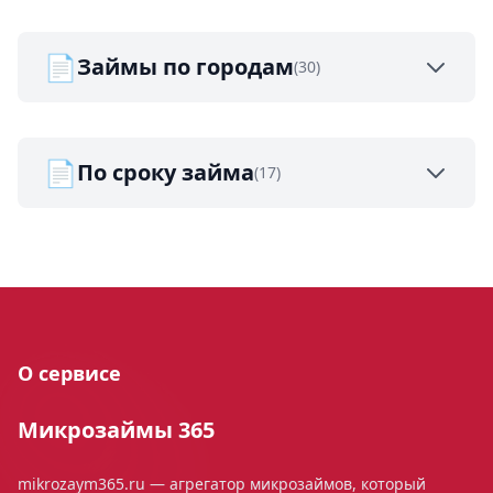
📄
Займы по городам
(30)
📄
По сроку займа
(17)
О сервисе
Микрозаймы 365
mikrozaym365.ru — агрегатор микрозаймов, который