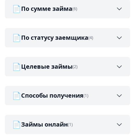
📄
По сумме займа
(6)
📄
По статусу заемщика
(4)
📄
Целевые займы
(2)
📄
Способы получения
(1)
📄
Займы онлайн
(1)