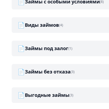
📄
Займы с особыми условиями
(8)
📄
Виды займов
(4)
📄
Займы под залог
(1)
📄
Займы без отказа
(3)
📄
Выгодные займы
(3)