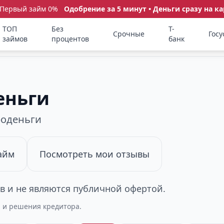
 Первый займ 0%
Одобрение за 5 минут • Деньги сразу на ка
ТОП
Без
Т-
Срочные
Госу
займов
процентов
банк
еньги
роденьги
айм
Посмотреть мои отзывы
 и не являются публичной офертой.
а и решения кредитора.