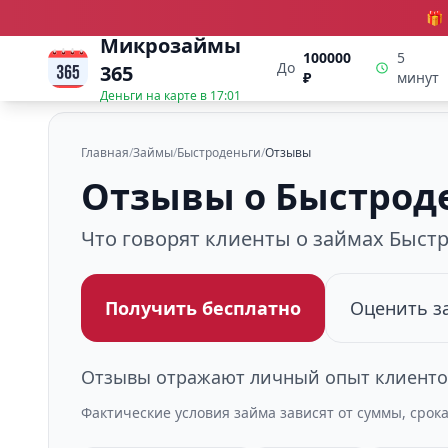
🎁
Микрозаймы
100000
5
До
365
₽
минут
Деньги на карте в
17:01
Главная
/
Займы
/
Быстроденьги
/
Отзывы
Отзывы о Быстрод
Что говорят клиенты о займах Быст
Получить бесплатно
Оценить з
Отзывы отражают личный опыт клиентов
Фактические условия займа зависят от суммы, срок