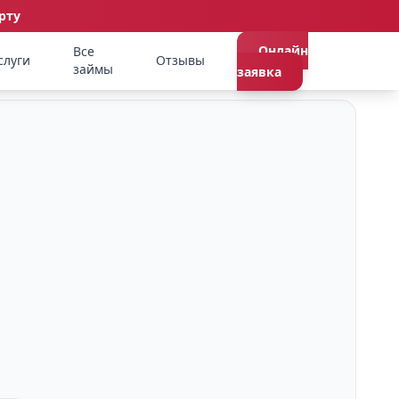
рту
Онлайн
Все
слуги
Отзывы
займы
заявка