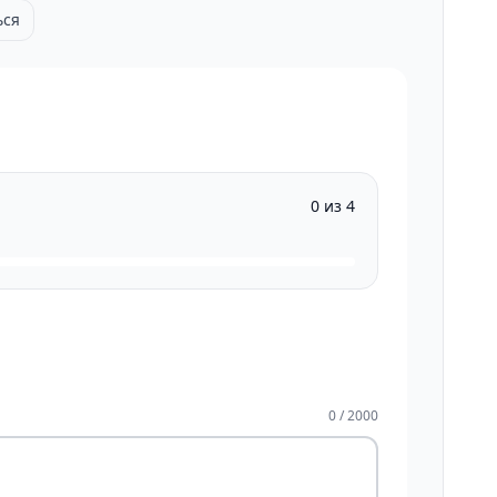
ься
0 из 4
0 / 2000