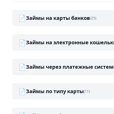
📄
Займы на карты банков
(25)
📄
Займы на электронные кошельк
📄
Займы через платежные систе
📄
Займы по типу карты
(11)