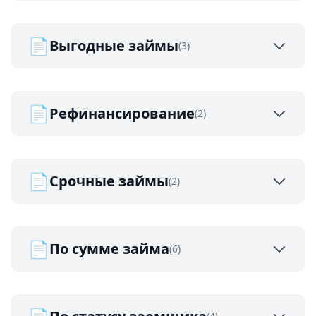
📄
Выгодные займы
(3)
📄
Рефинансирование
(2)
📄
Срочные займы
(2)
📄
По сумме займа
(6)