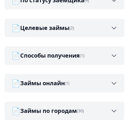
📄
По статусу заемщика
(4)
📄
Целевые займы
(2)
📄
Способы получения
(1)
📄
Займы онлайн
(1)
📄
Займы по городам
(30)