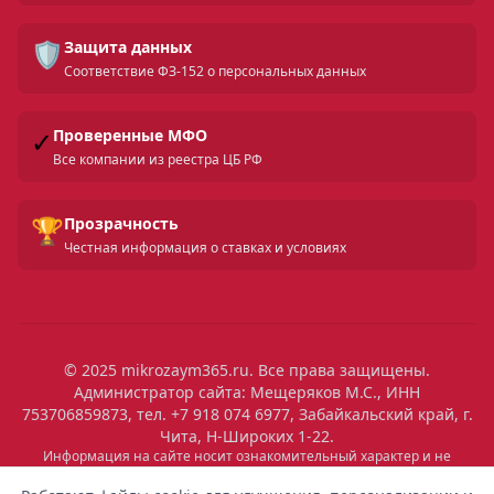
🛡️
Защита данных
Соответствие ФЗ-152 о персональных данных
✓
Проверенные МФО
Все компании из реестра ЦБ РФ
🏆
Прозрачность
Честная информация о ставках и условиях
© 2025 mikrozaym365.ru. Все права защищены.
Администратор сайта: Мещеряков М.С., ИНН
753706859873, тел. +7 918 074 6977, Забайкальский край, г.
Чита, Н-Широких 1-22.
Скрыть
Информация на сайте носит ознакомительный характер и не
является публичной офертой. Все условия микрозаймов уточняйте
21:29
Выдан
на сайтах МФО. Помните: займ — это обязательство, которое