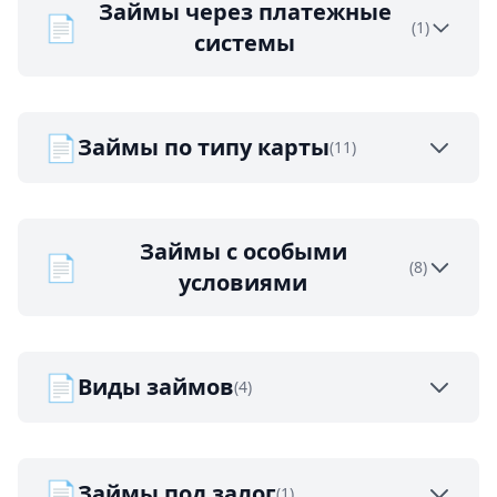
Займы через платежные
📄
(1)
системы
📄
Займы по типу карты
(11)
Займы с особыми
📄
(8)
условиями
📄
Виды займов
(4)
📄
Займы под залог
(1)