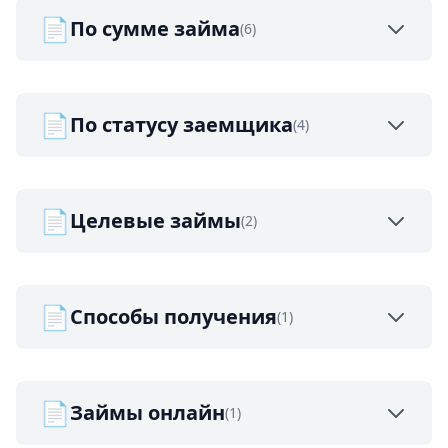
📄
По сумме займа
(6)
📄
По статусу заемщика
(4)
📄
Целевые займы
(2)
📄
Способы получения
(1)
📄
Займы онлайн
(1)