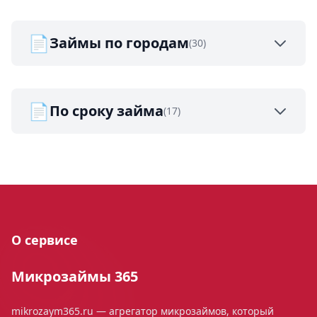
📄
Займы по городам
(30)
📄
По сроку займа
(17)
О сервисе
Микрозаймы 365
mikrozaym365.ru — агрегатор микрозаймов, который