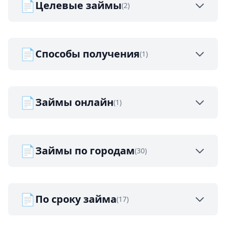
📄
Целевые займы
(2)
📄
Способы получения
(1)
📄
Займы онлайн
(1)
📄
Займы по городам
(30)
📄
По сроку займа
(17)