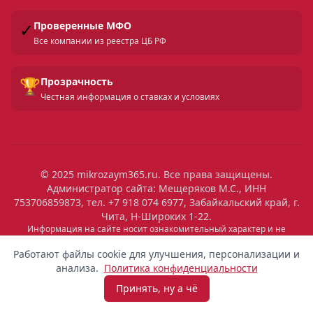
✓
Проверенные МФО
Все компании из реестра ЦБ РФ
🏆
Прозрачность
Честная информация о ставках и условиях
© 2025 mikrozaym365.ru. Все права защищены.
Администратор сайта: Мещеряков М.С., ИНН
753706859873, тел. +7 918 074 6977, Забайкальский край, г.
Чита, Н-Широких 1-22.
Информация на сайте носит ознакомительный характер и не
является публичной офертой. Все условия микрозаймов уточняйте
на сайтах МФО. Помните: займ — это обязательство, которое
Работают файлы cookie для улучшения, персонализации и
необходимо исполнять. Невыполнение обязательств влечет штрафы
анализа.
Политика конфиденциальности
и ухудшение кредитной истории. Услуги предоставляются
микрофинансовыми организациями, состоящими в реестре ЦБ РФ.
Принять, ну а чё
Взять микрозайм