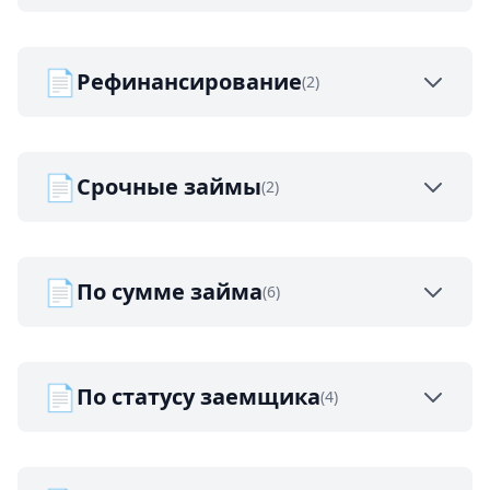
📄
Рефинансирование
(2)
📄
Срочные займы
(2)
📄
По сумме займа
(6)
📄
По статусу заемщика
(4)