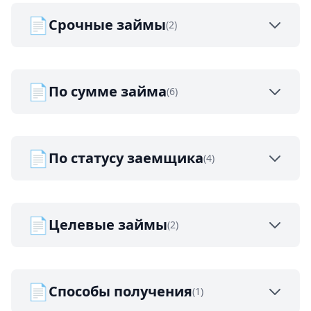
📄
Срочные займы
(2)
📄
По сумме займа
(6)
📄
По статусу заемщика
(4)
📄
Целевые займы
(2)
📄
Способы получения
(1)