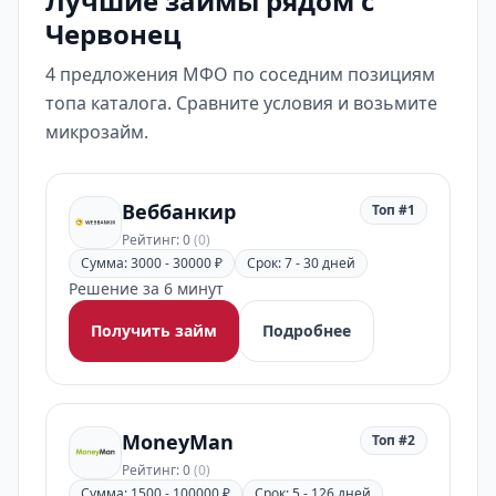
Лучшие займы рядом с
Червонец
4 предложения МФО по соседним позициям
топа каталога. Сравните условия и возьмите
микрозайм.
Веббанкир
Топ #1
Рейтинг: 0
(0)
Сумма: 3000 - 30000 ₽
Срок: 7 - 30 дней
Решение за 6 минут
Получить займ
Подробнее
MoneyMan
Топ #2
Рейтинг: 0
(0)
Сумма: 1500 - 100000 ₽
Срок: 5 - 126 дней