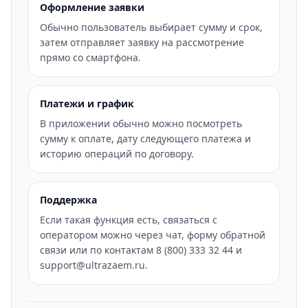
Оформление заявки
Обычно пользователь выбирает сумму и срок,
затем отправляет заявку на рассмотрение
прямо со смартфона.
Платежи и график
В приложении обычно можно посмотреть
сумму к оплате, дату следующего платежа и
историю операций по договору.
Поддержка
Если такая функция есть, связаться с
оператором можно через чат, форму обратной
связи или по контактам 8 (800) 333 32 44 и
support@ultrazaem.ru.