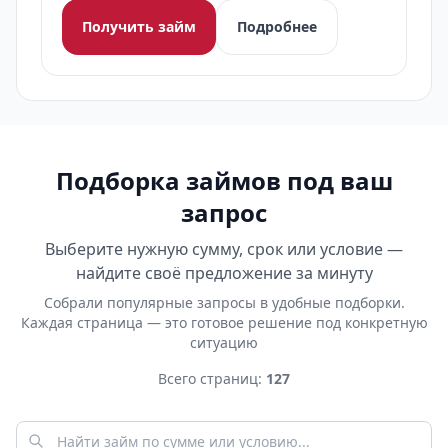
Получить займ
Подробнее
Подборка займов под ваш
запрос
Выберите нужную сумму, срок или условие —
найдите своё предложение за минуту
Собрали популярные запросы в удобные подборки.
Каждая страница — это готовое решение под конкретную
ситуацию
Всего страниц:
127