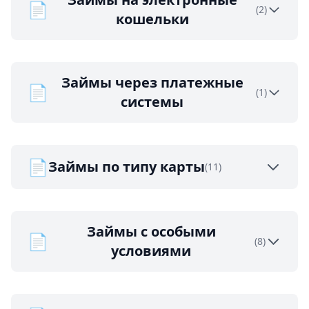
📄
(2)
кошельки
Займы через платежные
📄
(1)
системы
📄
Займы по типу карты
(11)
Займы с особыми
📄
(8)
условиями