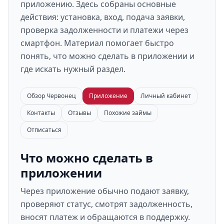
приложению. Здесь собраны основные
действия: установка, вход, подача заявки,
проверка задолженности и платежи через
смартфон. Материал помогает быстро
понять, что можно сделать в приложении и
где искать нужный раздел.
Обзор Червонец
Приложение
Личный кабинет
Контакты
Отзывы
Похожие займы
Отписаться
Что можно сделать в
приложении
Через приложение обычно подают заявку,
проверяют статус, смотрят задолженность,
вносят платеж и обращаются в поддержку.