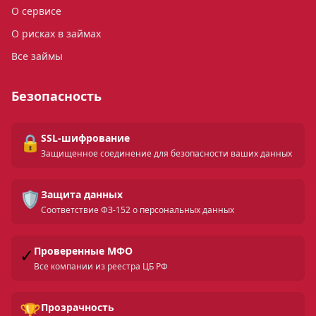
О сервисе
О рисках в займах
Все займы
Безопасность
🔒
SSL-шифрование
Защищенное соединение для безопасности ваших данных
🛡️
Защита данных
Соответствие ФЗ-152 о персональных данных
✓
Проверенные МФО
Все компании из реестра ЦБ РФ
🏆
Прозрачность