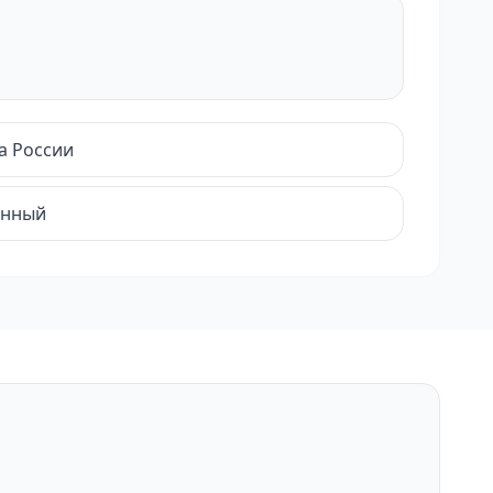
а России
енный