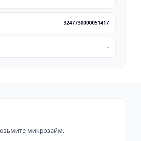
3247730000051417
-
возьмите микрозайм.