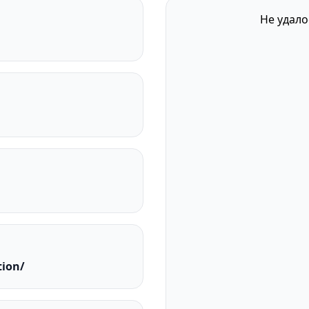
Не удало
tion/