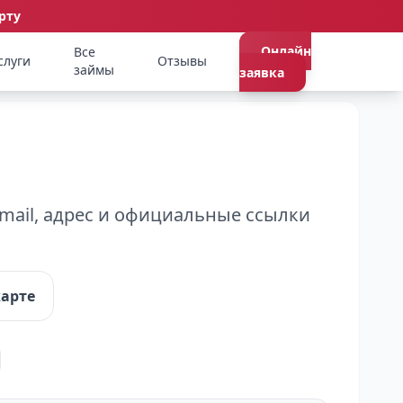
рту
Онлайн
Все
слуги
Отзывы
займы
заявка
mail, адрес и официальные ссылки
карте