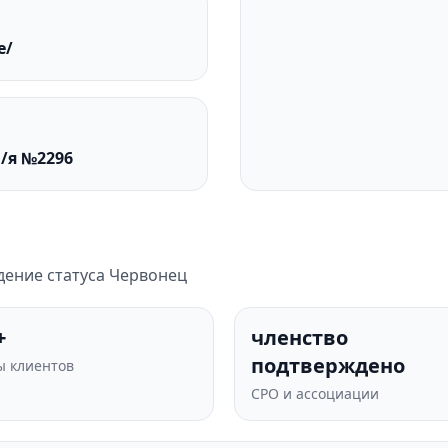
e/
а/я №2296
дение статуса Червонец
+
членство
подтверждено
 клиентов
СРО и ассоциации