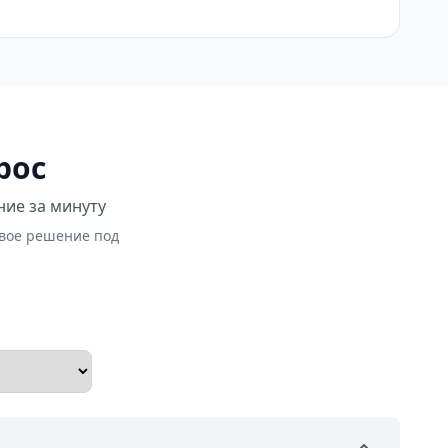
рос
ние за минуту
овое решение под