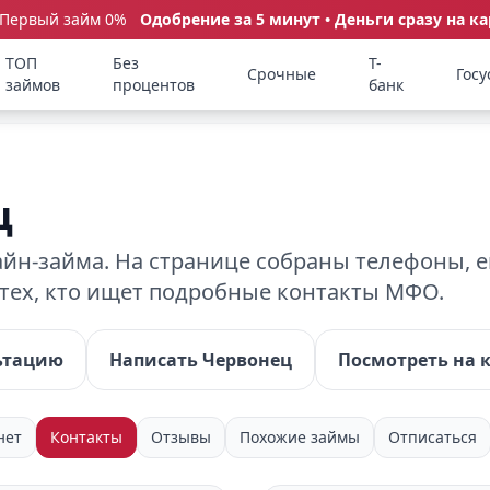
 Первый займ 0%
Одобрение за 5 минут • Деньги сразу на ка
ТОП
Без
Т-
Срочные
Госу
займов
процентов
банк
ц
н-займа. На странице собраны телефоны, e
 тех, кто ищет подробные контакты МФО.
ьтацию
Написать Червонец
Посмотреть на 
нет
Контакты
Отзывы
Похожие займы
Отписаться