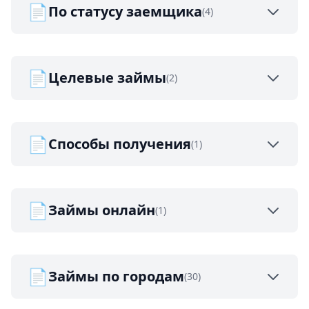
📄
По статусу заемщика
(4)
📄
Целевые займы
(2)
📄
Способы получения
(1)
📄
Займы онлайн
(1)
📄
Займы по городам
(30)