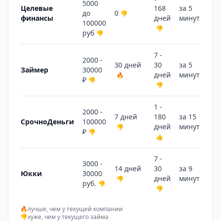
5000
Целевые
168
за 5
до
0
👎
финансы
дней
минут
🔥
100000
👎
руб
👎
7 -
2000 -
30 дней
30
за 5
Займер
30000
дней
минут
🔥
🔥
₽
👎
👎
1 -
2000 -
7 дней
180
за 15
СрочноДеньги
100000
дней
минут
👎
👍
₽
👎
👍
7 -
3000 -
14 дней
30
за 9
Юкки
30000
дней
минут
👎
🔥
руб.
👎
👎
🔥
лучше, чем у текущей компании
👎
хуже, чем у текущего займа