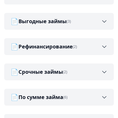
📄
Выгодные займы
(3)
📄
Рефинансирование
(2)
📄
Срочные займы
(2)
📄
По сумме займа
(6)