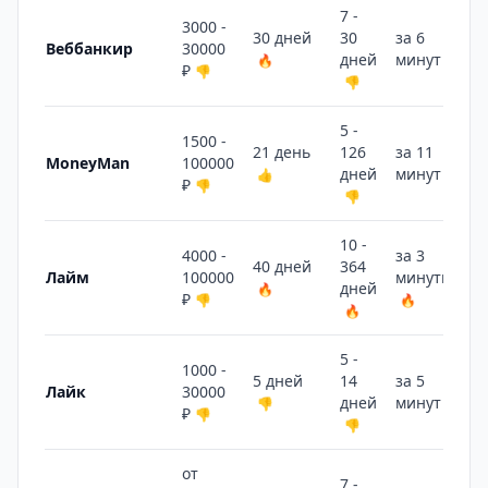
7 -
3000 -
30 дней
30
за 6
Веббанкир
30000
дней
минут
🔥
🔥
₽
👎
👎
5 -
1500 -
21 день
126
за 11
MoneyMan
100000
дней
минут
👍
🔥
₽
👎
👎
10 -
4000 -
за 3
40 дней
364
Лайм
100000
минуты
дней
🔥
₽
👎
🔥
🔥
5 -
1000 -
5 дней
14
за 5
Лайк
30000
дней
минут
👎
🔥
₽
👎
👎
от
7 -