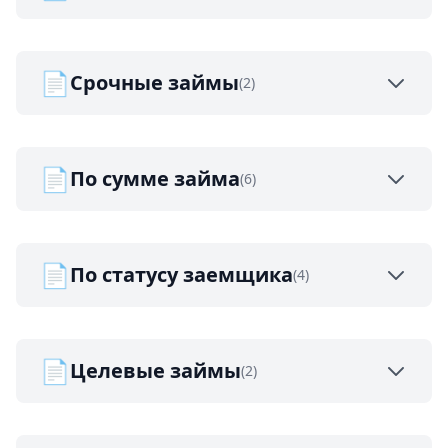
📄
Срочные займы
(2)
📄
По сумме займа
(6)
📄
По статусу заемщика
(4)
📄
Целевые займы
(2)