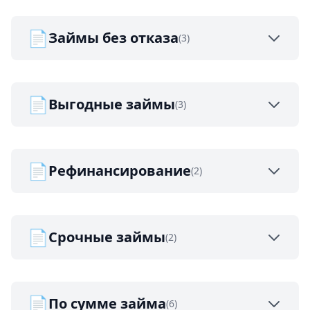
📄
Займы без отказа
(3)
📄
Выгодные займы
(3)
📄
Рефинансирование
(2)
📄
Срочные займы
(2)
📄
По сумме займа
(6)