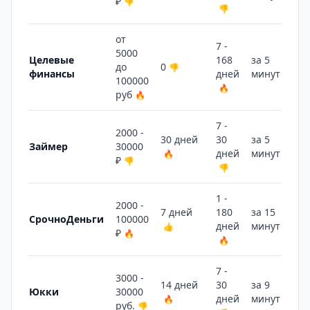
₽
👎
👎
от
7 -
5000
Целевые
168
за 5
до
0
👎
финансы
дней
минут
🔥
100000
🔥
руб
🔥
7 -
2000 -
30 дней
30
за 5
Займер
30000
дней
минут
🔥
🔥
₽
👎
👎
1 -
2000 -
7 дней
180
за 15
СрочноДеньги
100000
дней
минут
👍
👎
₽
🔥
🔥
7 -
3000 -
14 дней
30
за 9
Юкки
30000
дней
минут
🔥
🔥
руб.
👎