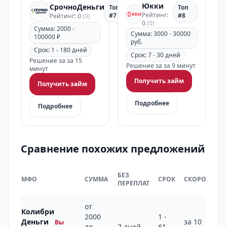
Юкки
СрочноДеньги
Топ
Топ
Рейтинг:
#7
#8
Рейтинг: 0
(0)
0
(0)
Сумма: 2000 -
Сумма: 3000 - 30000
100000 ₽
руб.
Срок: 1 - 180 дней
Срок: 7 - 30 дней
Решение за за 15
Решение за за 9 минут
минут
Получить займ
Получить займ
Подробнее
Подробнее
Сравнение похожих предложений
БЕЗ
МФО
СУММА
СРОК
СКОРОСТЬ
ПЕРЕПЛАТ
от
Колибри
2000
1 -
Деньги
за 10
Вы
до
7 дней
61