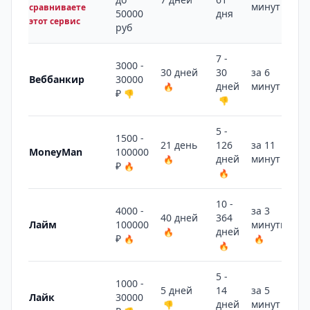
минут
сравниваете
50000
дня
этот сервис
руб
7 -
3000 -
30 дней
30
за 6
Веббанкир
30000
дней
минут
🔥
🔥
₽
👎
👎
5 -
1500 -
21 день
126
за 11
MoneyMan
100000
дней
минут
🔥
👎
₽
🔥
🔥
10 -
4000 -
за 3
40 дней
364
Лайм
100000
минуты
дней
🔥
₽
🔥
🔥
🔥
5 -
1000 -
5 дней
14
за 5
Лайк
30000
дней
минут
👎
🔥