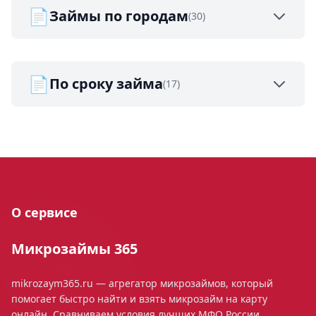
📄
Займы по городам
(30)
📄
По сроку займа
(17)
О сервисе
Микрозаймы 365
mikrozaym365.ru — агрегатор микрозаймов, который
помогает быстро найти и взять микрозайм на карту
онлайн. Сравниваем условия лучших МФО России,