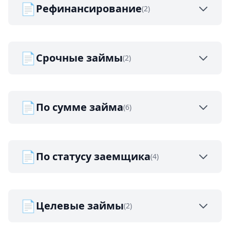
📄
Рефинансирование
(2)
📄
Срочные займы
(2)
📄
По сумме займа
(6)
📄
По статусу заемщика
(4)
📄
Целевые займы
(2)