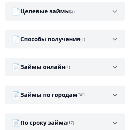
📄
Целевые займы
(2)
📄
Способы получения
(1)
📄
Займы онлайн
(1)
📄
Займы по городам
(30)
📄
По сроку займа
(17)