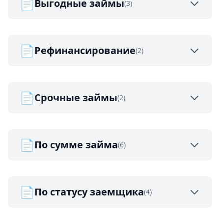
📄
Выгодные займы
(3)
📄
Рефинансирование
(2)
📄
Срочные займы
(2)
📄
По сумме займа
(6)
📄
По статусу заемщика
(4)