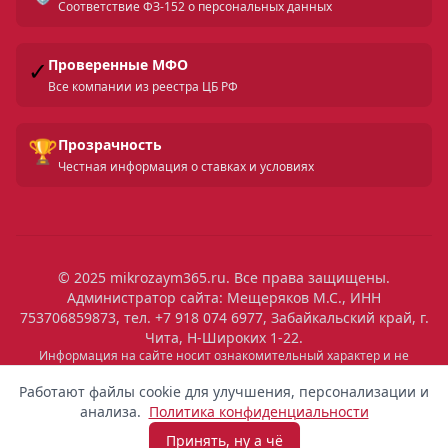
Соответствие ФЗ-152 о персональных данных
✓
Проверенные МФО
Все компании из реестра ЦБ РФ
🏆
Прозрачность
Честная информация о ставках и условиях
© 2025 mikrozaym365.ru. Все права защищены.
Администратор сайта: Мещеряков М.С., ИНН
753706859873, тел. +7 918 074 6977, Забайкальский край, г.
Чита, Н-Широких 1-22.
Скрыть
Информация на сайте носит ознакомительный характер и не
является публичной офертой. Все условия микрозаймов уточняйте
18:02
Выдан
на сайтах МФО. Помните: займ — это обязательство, которое
Работают файлы cookie для улучшения, персонализации и
необходимо исполнять. Невыполнение обязательств влечет штрафы
7 100 ₽
Игорь
Ростов-на-Дону
анализа.
Политика конфиденциальности
и ухудшение кредитной истории. Услуги предоставляются
микрофинансовыми организациями, состоящими в реестре ЦБ РФ.
Принять, ну а чё