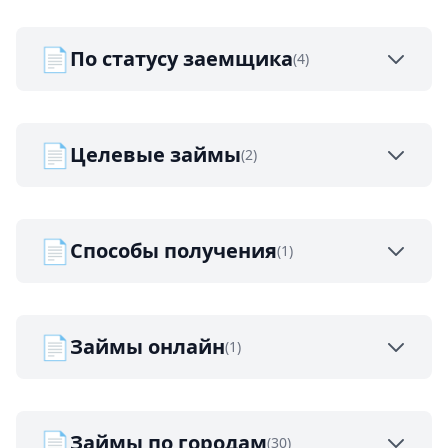
📄
По статусу заемщика
(4)
📄
Целевые займы
(2)
📄
Способы получения
(1)
📄
Займы онлайн
(1)
📄
Займы по городам
(30)