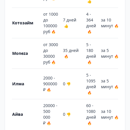
👍
от 1000
4 -
до
7 дней
364
за 10
15
Котозайм
100000
дней
минут
👍
🔥

руб
🔥
🔥
от 3000
5 -
до
35 дней
180
за 5
Moneza
30000
дней
минут
🔥
🔥
руб
🔥
🔥
5 -
2000 -
1095
за 5
13
Илма
900000
0
👎
дней
минут
🔥

₽
🔥
🔥
20000 -
60 -
500
1080
за 10
14
Айва
0
👎
000
дней
минут
🔥

₽
🔥
🔥