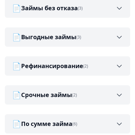
📄
Займы без отказа
(3)
📄
Выгодные займы
(3)
📄
Рефинансирование
(2)
📄
Срочные займы
(2)
📄
По сумме займа
(6)