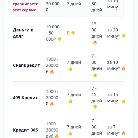
за 15
30 000
7 дней
30
2 
сравниваете
минут
₽
дней
этот сервис
15 -
10 000
Деньги в
90
за 20
10
- 50
0
👎
долг
дней
минут
👎

000₽
👎
🔥
7 -
1000 -
7 дней
30
за 10
1 
Снапкредит
20000
дней
минут
👍
🔥

₽
🔥
👍
7 -
1000 -
7 дней
15
за 15
5 
495 Кредит
20000
дней
минут
👍
👍

₽
🔥
👎
7 -
1000 -
7 дней
30
за 7
5 
Кредит 365
30000
дней
минут
👍
🔥

руб
🔥