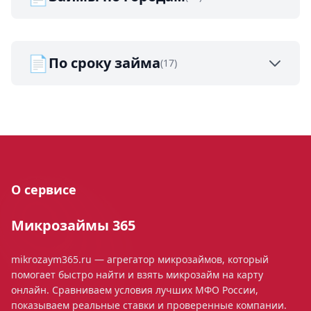
📄
По сроку займа
(17)
О сервисе
Микрозаймы 365
mikrozaym365.ru — агрегатор микрозаймов, который
помогает быстро найти и взять микрозайм на карту
онлайн. Сравниваем условия лучших МФО России,
показываем реальные ставки и проверенные компании.