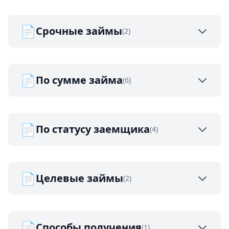
📄
Срочные займы
(2)
📄
По сумме займа
(6)
📄
По статусу заемщика
(4)
📄
Целевые займы
(2)
📄
Способы получения
(1)